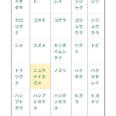
イタ
ト
レイ
ンジ
シリ
ダキ
ャク
クロ
コガモ
コゲラ
ゴジ
シジ
ツグ
ュウ
ュウ
ミ
カラ
カラ
シメ
スズメ
センダ
ツグ
トビ
イムシ
ミ
クイ
トラ
ニュウ
ノスリ
ハイ
ハク
ツグ
ナイス
タカ
セキ
ミ
ズメ
レイ
ハシ
ハシブ
ハシボ
ヒガ
ヒヨ
ブト
トガラ
ソガラ
ラ
ドリ
ガラ
ス
ス