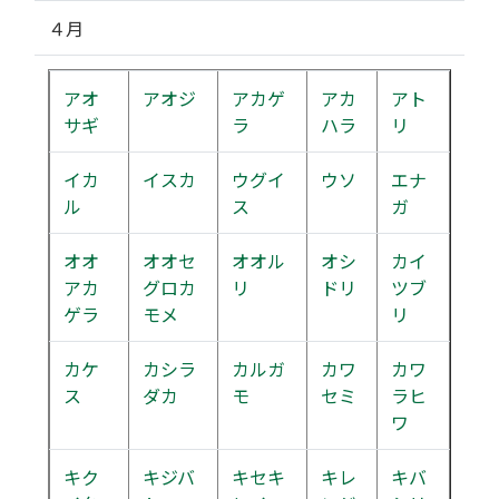
４月
アオ
アオジ
アカゲ
アカ
アト
サギ
ラ
ハラ
リ
イカ
イスカ
ウグイ
ウソ
エナ
ル
ス
ガ
オオ
オオセ
オオル
オシ
カイ
アカ
グロカ
リ
ドリ
ツブ
ゲラ
モメ
リ
カケ
カシラ
カルガ
カワ
カワ
ス
ダカ
モ
セミ
ラヒ
ワ
キク
キジバ
キセキ
キレ
キバ