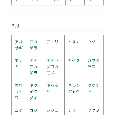
３月
アオ
アカ
アトリ
イスカ
ウソ
サギ
ゲラ
エナ
オオ
オオセ
カケス
カワガ
ガ
アカ
グロカ
ラス
ゲラ
モメ
カワ
キク
キバシ
キレン
クマゲ
ラヒ
イタ
リ
ジャク
ラ
ワ
ダキ
コゲ
ゴジ
シジュ
シメ
ツグミ