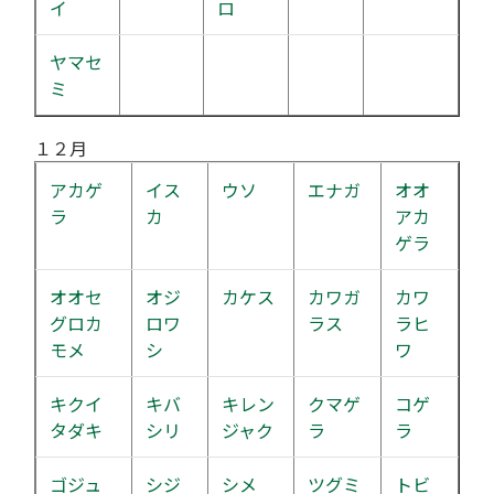
イ
ロ
ヤマセ
ミ
１２月
アカゲ
イス
ウソ
エナガ
オオ
ラ
カ
アカ
ゲラ
オオセ
オジ
カケス
カワガ
カワ
グロカ
ロワ
ラス
ラヒ
モメ
シ
ワ
キクイ
キバ
キレン
クマゲ
コゲ
タダキ
シリ
ジャク
ラ
ラ
ゴジュ
シジ
シメ
ツグミ
トビ