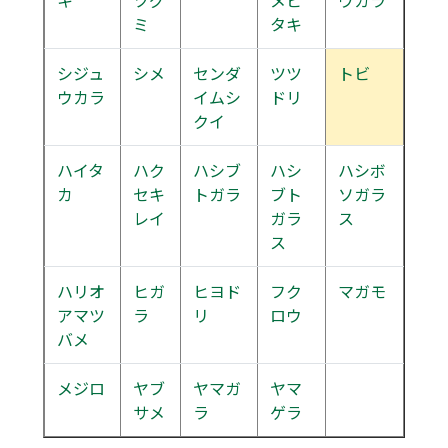
キ
ツグ
メビ
ウカラ
ミ
タキ
シジュ
シメ
センダ
ツツ
トビ
ウカラ
イムシ
ドリ
クイ
ハイタ
ハク
ハシブ
ハシ
ハシボ
カ
セキ
トガラ
ブト
ソガラ
レイ
ガラ
ス
ス
ハリオ
ヒガ
ヒヨド
フク
マガモ
アマツ
ラ
リ
ロウ
バメ
メジロ
ヤブ
ヤマガ
ヤマ
サメ
ラ
ゲラ