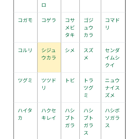
ロ
コガモ
コゲラ
コサ
ゴジ
コマド
メビ
ュウ
リ
タキ
カラ
コルリ
シジュ
シメ
スズ
センダ
ウカラ
メ
イムシ
クイ
ツグミ
ツツド
トビ
トラ
ニュウ
リ
ツグ
ナイス
ミ
ズメ
ハイタ
ハクセ
ハシ
ハシ
ハシボ
カ
キレイ
ブト
ブト
ソガラ
ガラ
ガラ
ス
ス