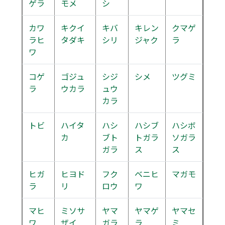
ゲラ
モメ
シ
カワ
キクイ
キバ
キレン
クマゲ
ラヒ
タダキ
シリ
ジャク
ラ
ワ
コゲ
ゴジュ
シジ
シメ
ツグミ
ラ
ウカラ
ュウ
カラ
トビ
ハイタ
ハシ
ハシブ
ハシボ
カ
ブト
トガラ
ソガラ
ガラ
ス
ス
ヒガ
ヒヨド
フク
ベニヒ
マガモ
ラ
リ
ロウ
ワ
マヒ
ミソサ
ヤマ
ヤマゲ
ヤマセ
ワ
ザイ
ガラ
ラ
ミ