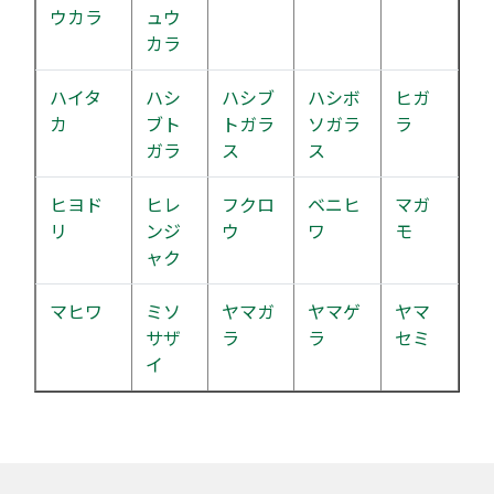
ウカラ
ュウ
カラ
ハイタ
ハシ
ハシブ
ハシボ
ヒガ
カ
ブト
トガラ
ソガラ
ラ
ガラ
ス
ス
ヒヨド
ヒレ
フクロ
ベニヒ
マガ
リ
ンジ
ウ
ワ
モ
ャク
マヒワ
ミソ
ヤマガ
ヤマゲ
ヤマ
サザ
ラ
ラ
セミ
イ