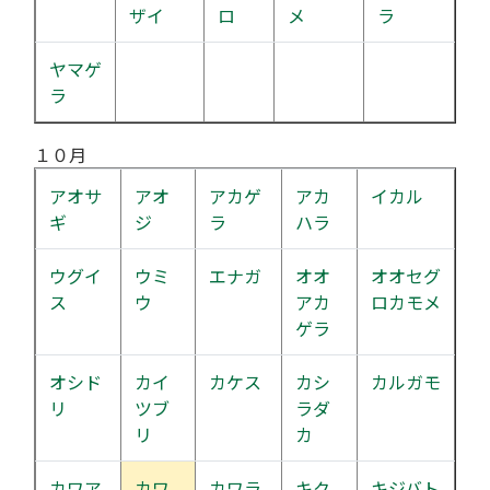
ザイ
ロ
メ
ラ
ヤマゲ
ラ
１０月
アオサ
アオ
アカゲ
アカ
イカル
ギ
ジ
ラ
ハラ
ウグイ
ウミ
エナガ
オオ
オオセグ
ス
ウ
アカ
ロカモメ
ゲラ
オシド
カイ
カケス
カシ
カルガモ
リ
ツブ
ラダ
リ
カ
カワア
カワ
カワラ
キク
キジバト