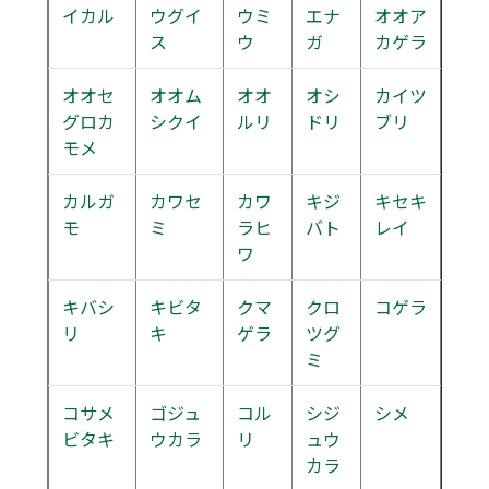
イカル
ウグイ
ウミ
エナ
オオア
ス
ウ
ガ
カゲラ
オオセ
オオム
オオ
オシ
カイツ
グロカ
シクイ
ルリ
ドリ
ブリ
モメ
カルガ
カワセ
カワ
キジ
キセキ
モ
ミ
ラヒ
バト
レイ
ワ
キバシ
キビタ
クマ
クロ
コゲラ
リ
キ
ゲラ
ツグ
ミ
コサメ
ゴジュ
コル
シジ
シメ
ビタキ
ウカラ
リ
ュウ
カラ