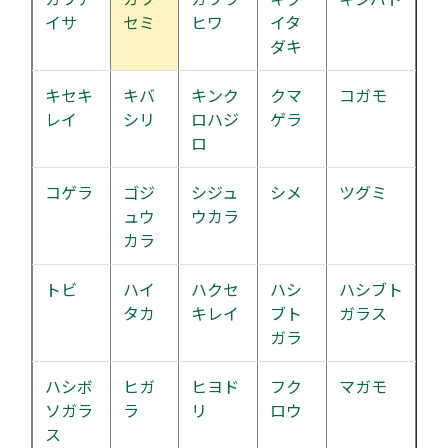
イサ
セミ
ヒワ
イタ
ダキ
キセキ
キバ
キンク
クマ
コガモ
レイ
シリ
ロハジ
ゲラ
ロ
コゲラ
ゴジ
シジュ
シメ
ツグミ
ュウ
ウカラ
カラ
トビ
ハイ
ハクセ
ハシ
ハシブト
タカ
キレイ
ブト
ガラス
ガラ
ハシボ
ヒガ
ヒヨド
フク
マガモ
ソガラ
ラ
リ
ロウ
ス