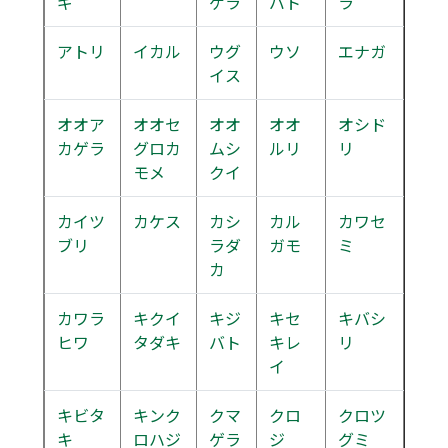
ギ
ゲラ
バト
ラ
アトリ
イカル
ウグ
ウソ
エナガ
イス
オオア
オオセ
オオ
オオ
オシド
カゲラ
グロカ
ムシ
ルリ
リ
モメ
クイ
カイツ
カケス
カシ
カル
カワセ
ブリ
ラダ
ガモ
ミ
カ
カワラ
キクイ
キジ
キセ
キバシ
ヒワ
タダキ
バト
キレ
リ
イ
キビタ
キンク
クマ
クロ
クロツ
キ
ロハジ
ゲラ
ジ
グミ