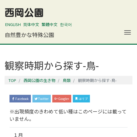
西岡公園
ENGLISH
简体中文
繁體中文
한국어
ナ
自然豊かな特殊公園
観察時期から探す-鳥-
TOP
西岡公園の生き物
鳥類
観察時期から探す-鳥-
Facebook
Twitter
Google+
はてブ
※出現頻度のきわめて低い種はこのページには載って
いません。
１月