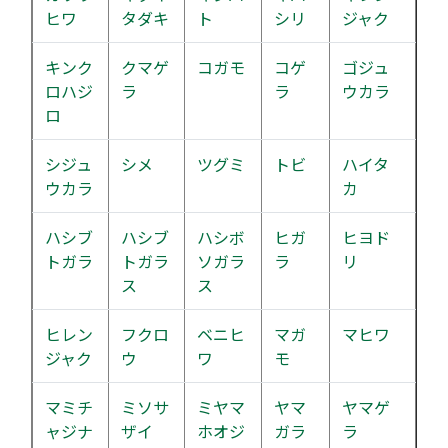
ヒワ
タダキ
ト
シリ
ジャク
キンク
クマゲ
コガモ
コゲ
ゴジュ
ロハジ
ラ
ラ
ウカラ
ロ
シジュ
シメ
ツグミ
トビ
ハイタ
ウカラ
カ
ハシブ
ハシブ
ハシボ
ヒガ
ヒヨド
トガラ
トガラ
ソガラ
ラ
リ
ス
ス
ヒレン
フクロ
ベニヒ
マガ
マヒワ
ジャク
ウ
ワ
モ
マミチ
ミソサ
ミヤマ
ヤマ
ヤマゲ
ャジナ
ザイ
ホオジ
ガラ
ラ