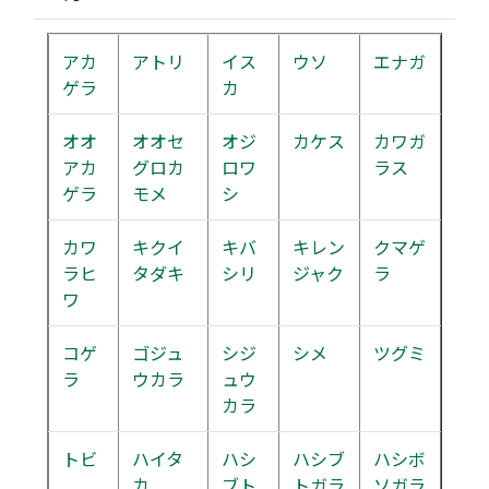
アカ
アトリ
イス
ウソ
エナガ
ゲラ
カ
オオ
オオセ
オジ
カケス
カワガ
アカ
グロカ
ロワ
ラス
ゲラ
モメ
シ
カワ
キクイ
キバ
キレン
クマゲ
ラヒ
タダキ
シリ
ジャク
ラ
ワ
コゲ
ゴジュ
シジ
シメ
ツグミ
ラ
ウカラ
ュウ
カラ
トビ
ハイタ
ハシ
ハシブ
ハシボ
カ
ブト
トガラ
ソガラ