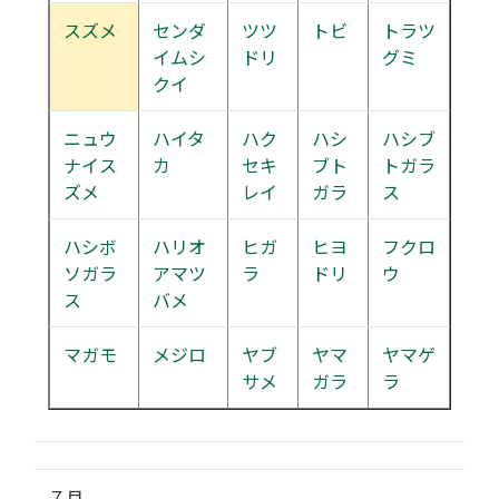
スズメ
センダ
ツツ
トビ
トラツ
イムシ
ドリ
グミ
クイ
ニュウ
ハイタ
ハク
ハシ
ハシブ
ナイス
カ
セキ
ブト
トガラ
ズメ
レイ
ガラ
ス
ハシボ
ハリオ
ヒガ
ヒヨ
フクロ
ソガラ
アマツ
ラ
ドリ
ウ
ス
バメ
マガモ
メジロ
ヤブ
ヤマ
ヤマゲ
サメ
ガラ
ラ
７月