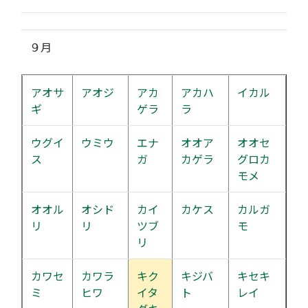
９月
アオサ
アオジ
アカ
アカハ
イカル
ギ
ゲラ
ラ
ウグイ
ウミウ
エナ
オオア
オオセ
ス
ガ
カゲラ
グロカ
モメ
オオル
オシド
カイ
カケス
カルガ
リ
リ
ツブ
モ
リ
カワセ
カワラ
キク
キジバ
キセキ
ミ
ヒワ
イタ
ト
レイ