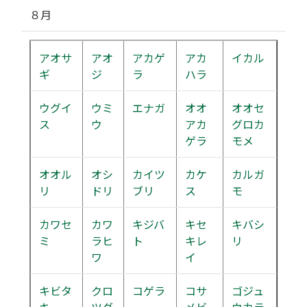
８月
アオサ
アオ
アカゲ
アカ
イカル
ギ
ジ
ラ
ハラ
ウグイ
ウミ
エナガ
オオ
オオセ
ス
ウ
アカ
グロカ
ゲラ
モメ
オオル
オシ
カイツ
カケ
カルガ
リ
ドリ
ブリ
ス
モ
カワセ
カワ
キジバ
キセ
キバシ
ミ
ラヒ
ト
キレ
リ
ワ
イ
キビタ
クロ
コゲラ
コサ
ゴジュ