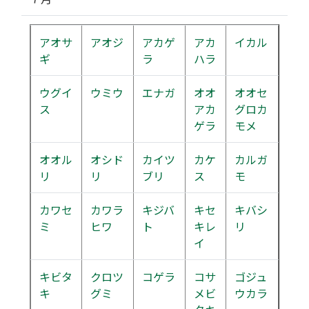
アオサ
アオジ
アカゲ
アカ
イカル
ギ
ラ
ハラ
ウグイ
ウミウ
エナガ
オオ
オオセ
ス
アカ
グロカ
ゲラ
モメ
オオル
オシド
カイツ
カケ
カルガ
リ
リ
ブリ
ス
モ
カワセ
カワラ
キジバ
キセ
キバシ
ミ
ヒワ
ト
キレ
リ
イ
キビタ
クロツ
コゲラ
コサ
ゴジュ
キ
グミ
メビ
ウカラ