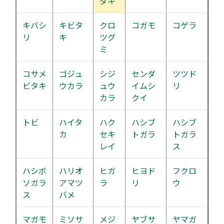
ダキ
キバシ
キビタ
クロ
コガモ
コゲラ
リ
キ
ツグ
ミ
コサメ
ゴジュ
シジ
センダ
ツツド
ビタキ
ウカラ
ュウ
イムシ
リ
カラ
クイ
トビ
ハイタ
ハク
ハシブ
ハシブ
カ
セキ
トガラ
トガラ
レイ
ス
ハシボ
ハリオ
ヒガ
ヒヨド
フクロ
ソガラ
アマツ
ラ
リ
ウ
ス
バメ
マガモ
ミソサ
メジ
ヤブサ
ヤマガ