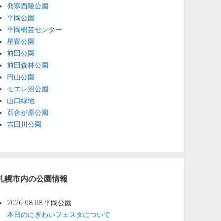
発寒西陵公園
平岡公園
平岡樹芸センター
星置公園
前田公園
前田森林公園
円山公園
モエレ沼公園
山口緑地
百合が原公園
吉田川公園
札幌市内の公園情報
2026-08-08 平岡公園
本日のにぎわいフェスタについて