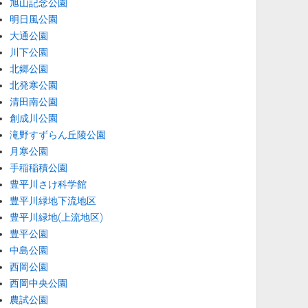
旭山記念公園
明日風公園
大通公園
川下公園
北郷公園
北発寒公園
清田南公園
創成川公園
滝野すずらん丘陵公園
月寒公園
手稲稲積公園
豊平川さけ科学館
豊平川緑地下流地区
豊平川緑地(上流地区)
豊平公園
中島公園
西岡公園
西岡中央公園
農試公園