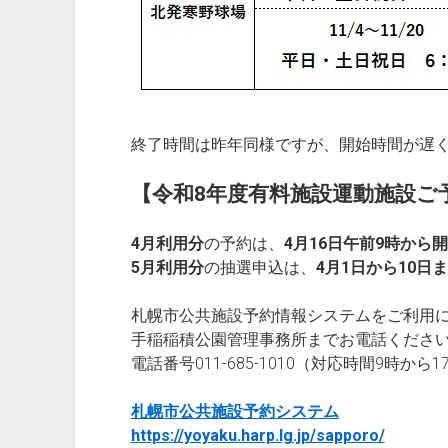
終了時間は昨年同様ですが、開始時間が遅
【令和8年度有料施設運動施設ご
4月利用分
の予約は、
4月16日午前9時から
5月利用分
の抽選申込は、
4月1日から10日
札幌市公共施設予約情報システムをご利用
手稲稲積公園管理事務所までお電話くださ
電話番号011-685-1010（対応時間9時から1
札幌市公共施設予約システム
https://yoyaku.harp.lg.jp/sapporo/