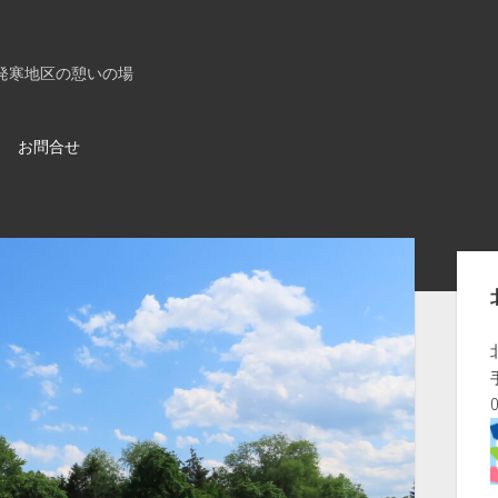
発寒地区の憩いの場
お問合せ
サ
イ
ド
バ
ー