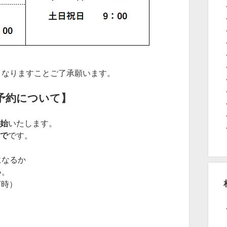
くなりますことご了承願います。
予約について】
開始
いたします。
まで
です。
になるか
い。
7時）