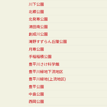
川下公園
北郷公園
北発寒公園
清田南公園
創成川公園
滝野すずらん丘陵公園
月寒公園
手稲稲積公園
豊平川さけ科学館
豊平川緑地下流地区
豊平川緑地(上流地区)
豊平公園
中島公園
西岡公園