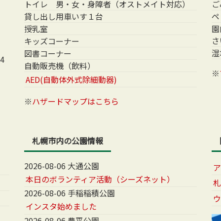
トイレ 男・女・身障者（オストメイト対応）
ご
貸し出し用車いす１台
ペ
授乳室
園
さ
キッズコーナー
湿
図書コーナー
4
自動販売機（飲料）
※
AED(自動体外式除細動器)
※
ハザードマップはこちら
札幌市内の公園情報
2026-08-06 大通公園
本日のボランティア活動（シーズネット）
2026-08-06 手稲稲積公園
インスタ始めました
2026-08-06 豊平公園