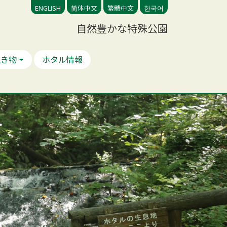
ENGLISH
简体中文
繁體中文
한국어
自然豊かな特殊公園
生き物
ホタル情報
Next