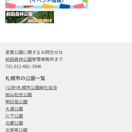
星置公園に関するお問合せは
前田森林公園
管理事務所まで
TEL:011-681-3940
札幌市の公園一覧
(公財)札幌市公園緑化協会
旭山記念公園
明日風公園
大通公園
川下公園
北郷公園
北発寒公園