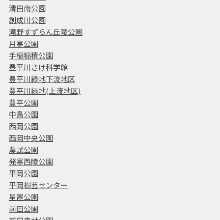
清田南公園
創成川公園
滝野すずらん丘陵公園
月寒公園
手稲稲積公園
豊平川さけ科学館
豊平川緑地下流地区
豊平川緑地(上流地区)
豊平公園
中島公園
西岡公園
西岡中央公園
農試公園
発寒西陵公園
平岡公園
平岡樹芸センター
星置公園
前田公園