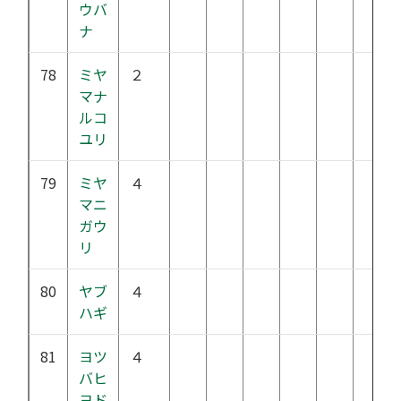
ウバ
ナ
78
ミヤ
２
マナ
ルコ
ユリ
79
ミヤ
４
マニ
ガウ
リ
80
ヤブ
４
ハギ
81
ヨツ
４
バヒ
ヨド