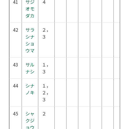
41
サジ
４
オモ
ダカ
42
サラ
２，
シナ
３
ショ
ウマ
43
サル
１，
ナシ
３
44
シナ
１，
ノキ
２，
３
45
シャ
２
クジ
ョウ