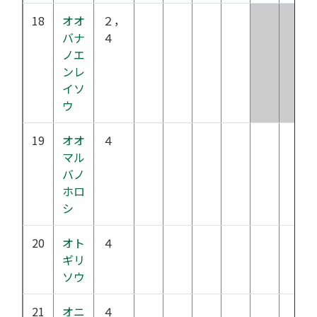
18
オオ
２，
バナ
４
ノエ
ンレ
イソ
ウ
19
オオ
４
マル
バノ
ホロ
シ
20
オト
４
ギリ
ソウ
21
オニ
４