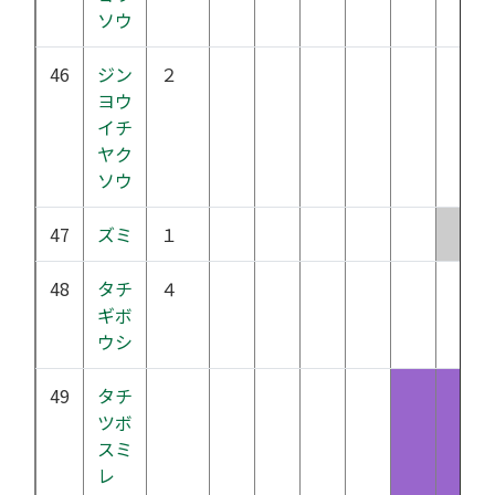
ソウ
46
ジン
２
ヨウ
イチ
ヤク
ソウ
47
ズミ
１
48
タチ
４
ギボ
ウシ
49
タチ
ツボ
スミ
レ