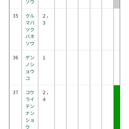
ソウ
35
クル
２，
マバ
３
ツク
バネ
ソウ
36
ゲン
１
ノシ
ョウ
コ
37
コウ
２，
ライ
４
テン
ナン
ショ
ウ