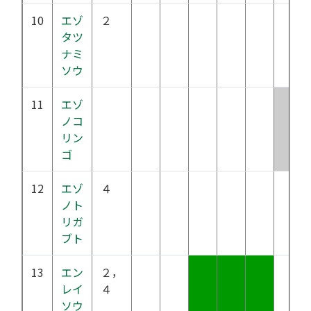
10
エゾ
２
タツ
ナミ
ソウ
11
エゾ
ノコ
リン
ゴ
12
エゾ
４
ノト
リガ
ブト
13
エン
２，
レイ
４
ソウ