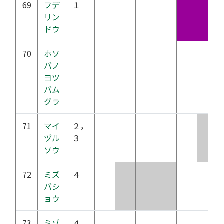
69
フデ
１
リン
ドウ
70
ホソ
バノ
ヨツ
バム
グラ
71
マイ
２，
ヅル
３
ソウ
72
ミズ
４
バシ
ョウ
73
ミゾ
４