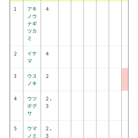
1
アキ
４
ノウ
ナギ
ツカ
ミ
2
イケ
４
マ
3
ウス
２
ノキ
4
ウツ
２，
ボグ
３
サ
5
ウマ
２，
ノミ
３