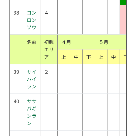
38
コン
４
ロン
ソウ
名前
初観
４月
５月
エリ
ア
上
中
下
上
中
下
39
サイ
２
ハイ
ラン
40
ササ
バギ
ンラ
ン