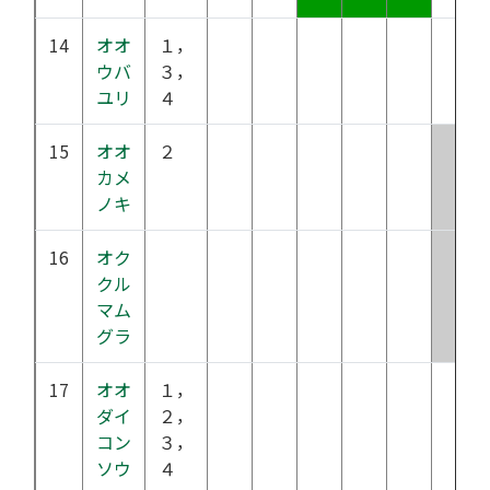
14
オオ
１，
ウバ
３，
ユリ
４
15
オオ
２
カメ
ノキ
16
オク
クル
マム
グラ
17
オオ
１，
ダイ
２，
コン
３，
ソウ
４