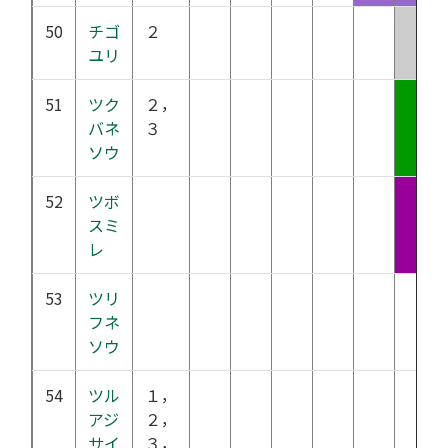
50
チゴ
２
ユリ
51
ツク
２，
バネ
３
ソウ
52
ツボ
スミ
レ
53
ツリ
フネ
ソウ
54
ツル
１，
アジ
２，
サイ
３，