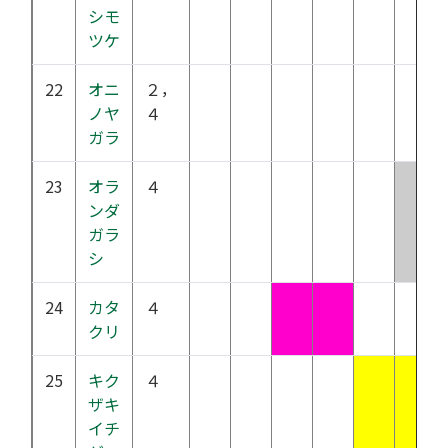
シモ
ツケ
22
オニ
２，
ノヤ
４
ガラ
23
オラ
４
ンダ
ガラ
シ
24
カタ
４
クリ
25
キク
４
ザキ
イチ