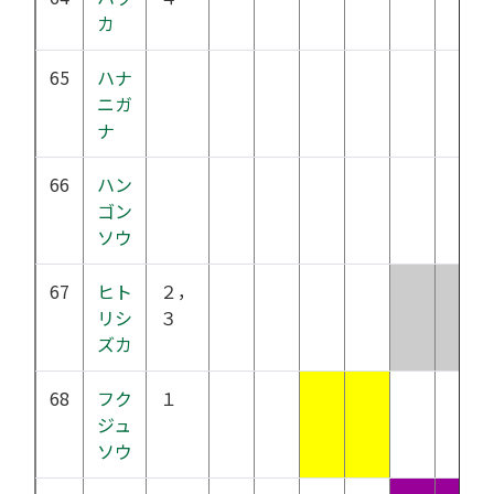
カ
65
ハナ
ニガ
ナ
66
ハン
ゴン
ソウ
67
ヒト
２，
リシ
３
ズカ
68
フク
１
ジュ
ソウ