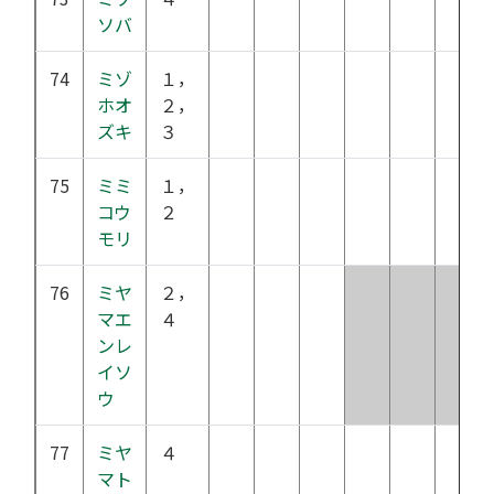
ソバ
74
ミゾ
１，
ホオ
２，
ズキ
３
75
ミミ
１，
コウ
２
モリ
76
ミヤ
２，
マエ
４
ンレ
イソ
ウ
77
ミヤ
４
マト