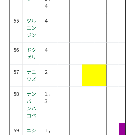
４
55
ツル
４
ニン
ジン
56
ドク
４
ゼリ
57
ナニ
２
ワズ
58
ナン
１，
バ
３
ンハ
コベ
59
ニシ
１，