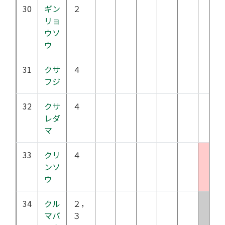
30
ギン
２
リョ
ウソ
ウ
31
クサ
４
フジ
32
クサ
４
レダ
マ
33
クリ
４
ンソ
ウ
34
クル
２，
マバ
３