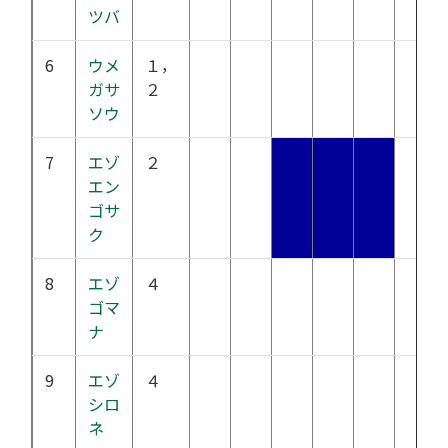
ツバ
6
ウメ
１，
ガサ
２
ソウ
7
エゾ
２
エン
ゴサ
ク
8
エゾ
４
ゴマ
ナ
9
エゾ
４
シロ
ネ