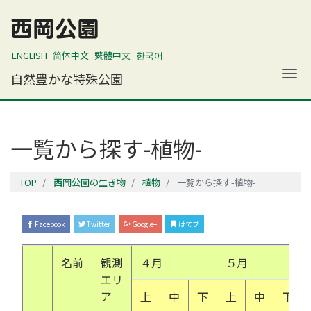
西岡公園
ENGLISH
简体中文
繁體中文
한국어
ナ
自然豊かな特殊公園
一覧から探す-植物-
TOP
西岡公園の生き物
植物
一覧から探す-植物-
Facebook
Twitter
Google+
はてブ
名前
観測
４月
５月
エリ
ア
上
中
下
上
中
下