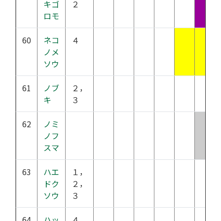
キゴ
２
ロモ
60
ネコ
４
ノメ
ソウ
61
ノブ
２，
キ
３
62
ノミ
ノフ
スマ
63
ハエ
１，
ドク
２，
ソウ
３
64
ハッ
４