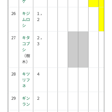
ゲ
26
キジ
１，
ムロ
２
シ
27
キタ
２，
コブ
３
シ
（樹
木）
28
キツ
４
リフ
ネ
29
ギン
２
ラン