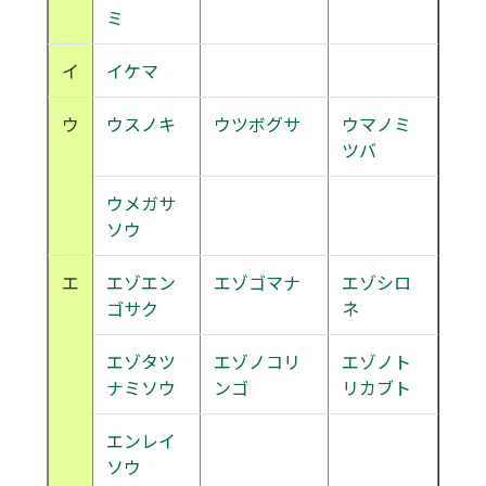
ミ
イ
イケマ
ウ
ウスノキ
ウツボグサ
ウマノミ
ツバ
ウメガサ
ソウ
エ
エゾエン
エゾゴマナ
エゾシロ
ゴサク
ネ
エゾタツ
エゾノコリ
エゾノト
ナミソウ
ンゴ
リカブト
エンレイ
ソウ