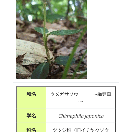
和名
ウメガサソウ ～梅笠草
～
学名
Chimaphila japonica
科名
ツツジ科（旧イチヤクソウ