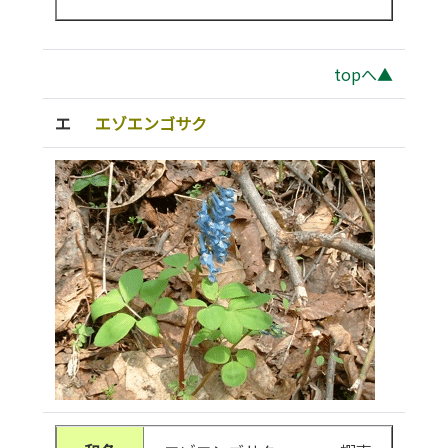
topへ▲
エ
エゾエンゴサク