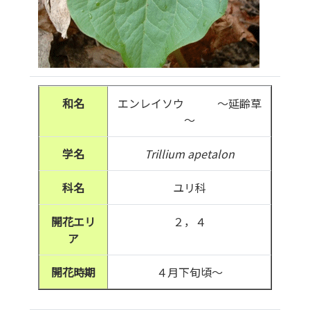
和名
エンレイソウ ～延齢草
～
学名
Trillium apetalon
科名
ユリ科
開花エリ
２，４
ア
開花時期
４月下旬頃～