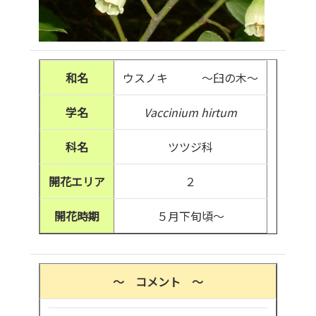
和名
ウスノキ ～臼の木～
学名
Vaccinium hirtum
科名
ツツジ科
開花エリア
２
開花時期
５月下旬頃～
～ コメント ～