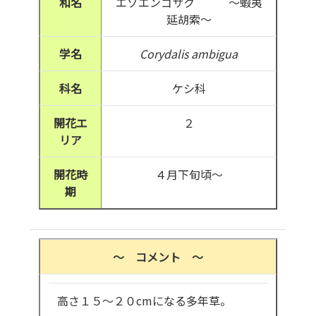
和名
エゾエンゴサク ～蝦夷
延胡索～
学名
Corydalis ambigua
科名
ケシ科
開花エ
２
リア
開花時
４月下旬頃～
期
～ コメント ～
高さ１５～２０cmになる多年草。