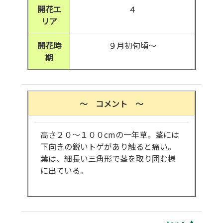
開花エ
４
リア
開花時
９月初旬頃～
期
～ コメント ～
高さ２０～１００cmの一年草。茎には
下向きの鋭いトゲがあり触ると痛い。
葉は、細長い三角形で茎を取り囲む様
に出ている。