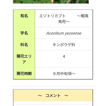
和名
エゾトリカブト ～蝦夷
鳥兜～
学名
Aconitum yezoense
科名
キンポウゲ科
開花エリ
４
ア
開花時期
８月中旬頃～
～ コメント ～