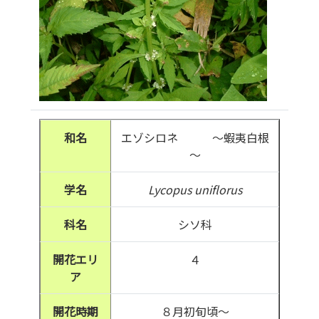
和名
エゾシロネ ～蝦夷白根
～
学名
Lycopus uniflorus
科名
シソ科
開花エリ
４
ア
開花時期
８月初旬頃～