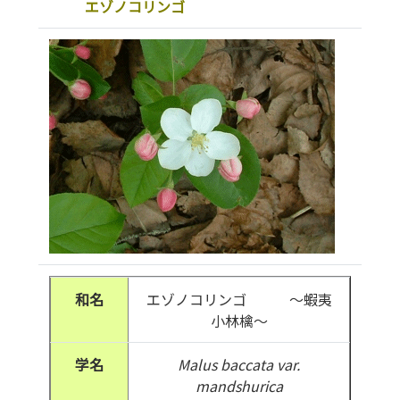
エゾノコリンゴ
和名
エゾノコリンゴ ～蝦夷
小林檎～
学名
Malus baccata var.
mandshurica