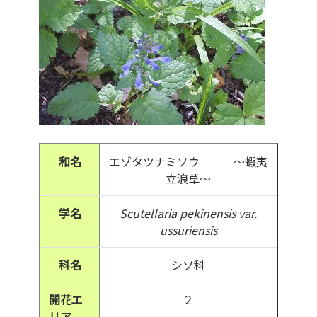
和名
エゾタツナミソウ ～蝦夷
立浪草～
学名
Scutellaria pekinensis var.
ussuriensis
科名
シソ科
開花エ
２
リア