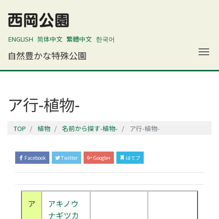
西岡公園
ENGLISH
简体中文
繁體中文
한국어
ナ
自然豊かな特殊公園
ア行-植物-
TOP
植物
名前から探す-植物-
ア行-植物-
Facebook
Twitter
Google+
はてブ
ア
アキノウ
ナギツカ