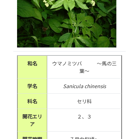
和名
ウマノミツバ ～馬の三
葉～
学名
Sanicula chinensis
科名
セリ科
開花エリ
２、３
ア