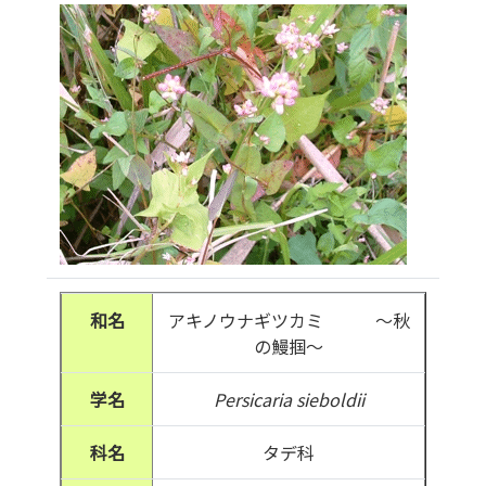
和名
アキノウナギツカミ ～秋
の鰻掴～
学名
Persicaria sieboldii
科名
タデ科