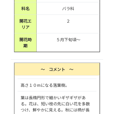
科名
バラ科
開花エ
２
リア
開花時
５月下旬頃～
期
～ コメント ～
高さ１０mになる落葉樹。
葉は長楕円形で細かいギザギザがあ
る。花は、短い枝の先に白い花を多数
つけ、鮮やかに見える。秋には柄が長