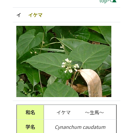
topへ▲
イ
イケマ
和名
イケマ ～生馬～
学名
Cynanchum caudatum