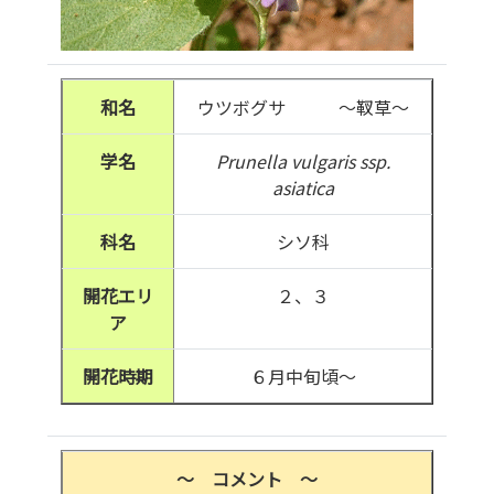
和名
ウツボグサ ～靫草～
学名
Prunella vulgaris ssp.
asiatica
科名
シソ科
開花エリ
２、３
ア
開花時期
６月中旬頃～
～ コメント ～