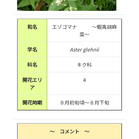
和名
エゾゴマナ ～蝦夷胡麻
菜～
学名
Aster glehnii
科名
キク科
開花エリ
４
ア
開花時期
８月初旬頃～８月下旬
～ コメント ～