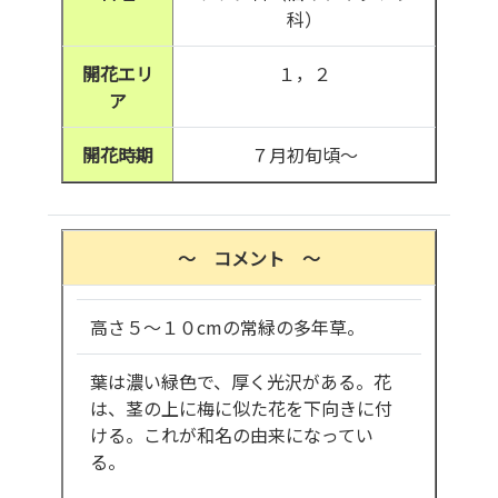
科）
開花エリ
１，２
ア
開花時期
７月初旬頃～
～ コメント ～
高さ５～１０cmの常緑の多年草。
葉は濃い緑色で、厚く光沢がある。花
は、茎の上に梅に似た花を下向きに付
ける。これが和名の由来になってい
る。