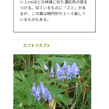
い１cmほどの林檎に似た濃紅色の実を
つける。似ているものに「
ズミ
」があ
るが、この葉は楕円形や３～５裂して
いるものもある。
エゾトリカブト