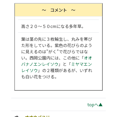
～ コメント ～
高さ２０～５０cmになる多年草。
葉は茎の先に３枚輪生し、丸みを帯び
た形をしている。紫色の花びらのよう
に見えるのは”がく”で花びらではな
い。西岡公園内には、この他に「
オオ
バナノエンレイソウ
」と「
ミヤマエン
レイソウ
」の２種類があるが、いずれ
も白い花をつける。
topへ▲