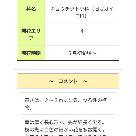
科名
キョウチクトウ科（旧ガガイ
モ科）
開花エリ
４
ア
開花時期
８月初旬頃～
～ コメント ～
高さは、２～３mになる、つる性の植
物。
葉は厚く長心形で、先が細長く尖る。
枝の先に白色の細かい花を多数開く。