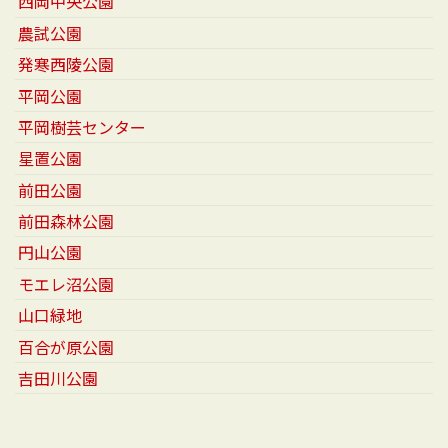
西岡中央公園
農試公園
発寒西陵公園
平岡公園
平岡樹芸センター
星置公園
前田公園
前田森林公園
円山公園
モエレ沼公園
山口緑地
百合が原公園
吉田川公園