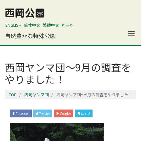
西岡公園
ENGLISH
简体中文
繁體中文
한국어
ナ
自然豊かな特殊公園
西岡ヤンマ団～9月の調査を
やりました！
TOP
西岡ヤンマ団
西岡ヤンマ団～9月の調査をやりました！
Facebook
Twitter
Google+
はてブ