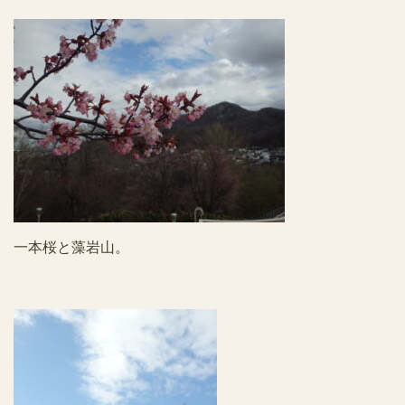
一本桜と藻岩山。