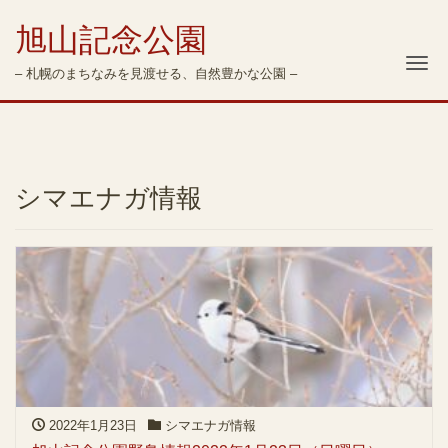
旭山記念公園
Me
– 札幌のまちなみを見渡せる、自然豊かな公園 –
シマエナガ情報
2022年1月23日
シマエナガ情報