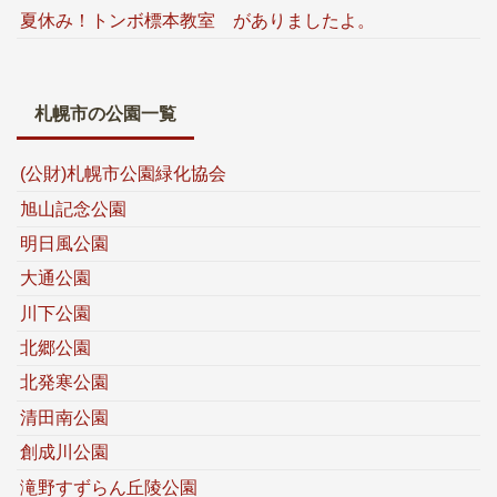
夏休み！トンボ標本教室 がありましたよ。
札幌市の公園一覧
(公財)札幌市公園緑化協会
旭山記念公園
明日風公園
大通公園
川下公園
北郷公園
北発寒公園
清田南公園
創成川公園
滝野すずらん丘陵公園