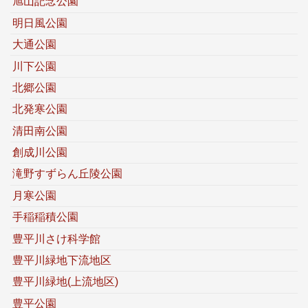
旭山記念公園
明日風公園
大通公園
川下公園
北郷公園
北発寒公園
清田南公園
創成川公園
滝野すずらん丘陵公園
月寒公園
手稲稲積公園
豊平川さけ科学館
豊平川緑地下流地区
豊平川緑地(上流地区)
豊平公園