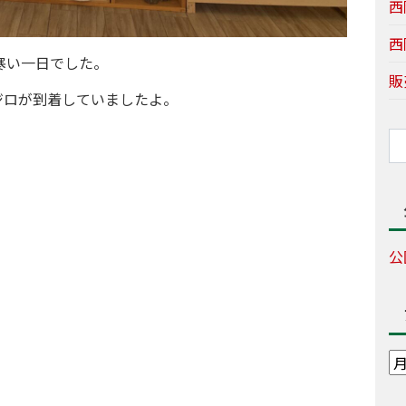
西
西
寒い一日でした。
販
ジロが到着していましたよ。
公