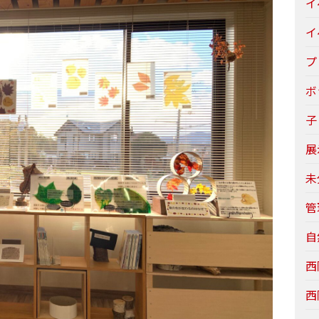
イ
イ
プ
ボ
子
展
未
管
自
西
西