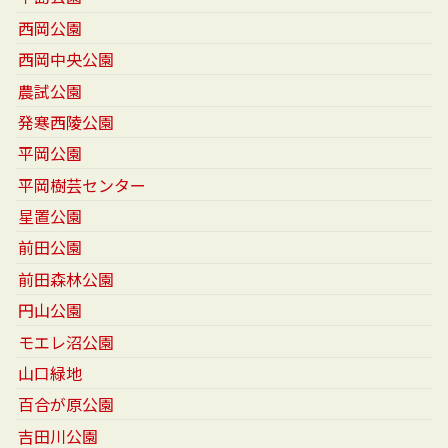
西岡公園
西岡中央公園
農試公園
発寒西陵公園
平岡公園
平岡樹芸センター
星置公園
前田公園
前田森林公園
円山公園
モエレ沼公園
山口緑地
百合が原公園
吉田川公園