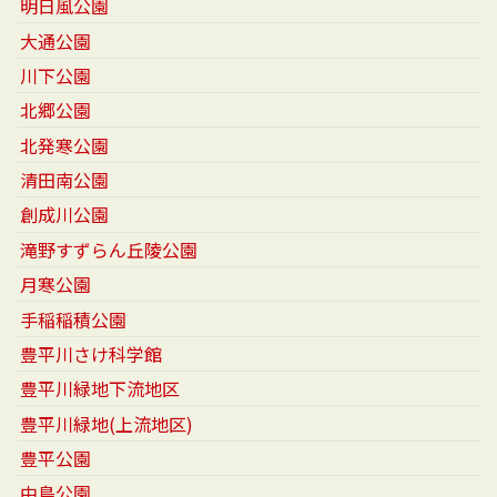
明日風公園
大通公園
川下公園
北郷公園
北発寒公園
清田南公園
創成川公園
滝野すずらん丘陵公園
月寒公園
手稲稲積公園
豊平川さけ科学館
豊平川緑地下流地区
豊平川緑地(上流地区)
豊平公園
中島公園