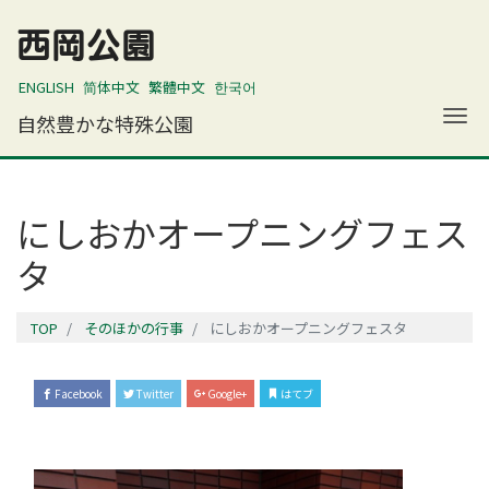
西岡公園
ENGLISH
简体中文
繁體中文
한국어
ナ
自然豊かな特殊公園
にしおかオープニングフェス
タ
TOP
そのほかの行事
にしおかオープニングフェスタ
Facebook
Twitter
Google+
はてブ