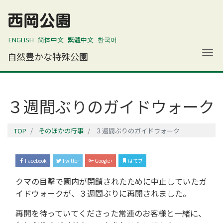
西岡公園
ENGLISH
简体中文
繁體中文
한국어
ナ
自然豊かな特殊公園
３週間ぶりのガイドウォーク
TOP
そのほかの行事
３週間ぶりのガイドウォーク
Facebook
Twitter
Google+
はてブ
クマの目撃で園内が閉鎖されたために中止していたガ
イドウォークが、３週間ぶりに再開されました。
再開を待っていてくださった常連のお客様と一緒に、