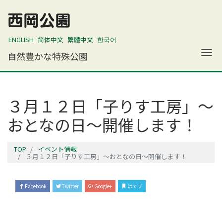
西岡公園
ENGLISH
简体中文
繁體中文
한국어
ナ
自然豊かな特殊公園
３月１２日「子りす工房」～
おとなの日～開催します！
TOP
イベント情報
３月１２日「子りす工房」～おとなの日～開催します！
Facebook
Twitter
Google+
はてブ