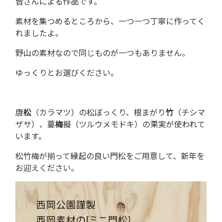
皆さんによる作品です。
素材を集つめるところから、一つ一つ丁寧に作ってく
れましたよ。
野山の素材なので同じものが一つもありません。
ゆっくりとお選びください。
唐
松
（カラマツ）の松ぼっくり、根まがり
竹
（チシマ
ザサ）、蔓
梅
擬（ツルウメモドキ）の果実が使われて
います。
松竹梅が揃って縁起の良い門松をご用意して、新年を
お迎えください。