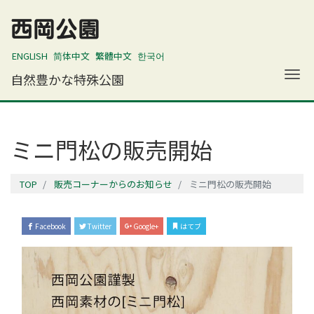
西岡公園
ENGLISH
简体中文
繁體中文
한국어
ナ
自然豊かな特殊公園
ミニ門松の販売開始
TOP
販売コーナーからのお知らせ
ミニ門松の販売開始
Facebook
Twitter
Google+
はてブ