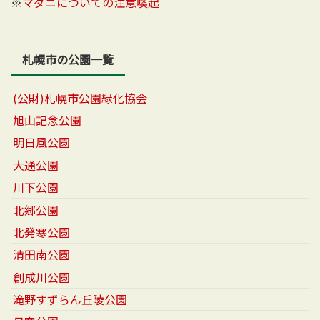
※
マダニについての注意喚起
札幌市の公園一覧
(公財)札幌市公園緑化協会
旭山記念公園
明日風公園
大通公園
川下公園
北郷公園
北発寒公園
清田南公園
創成川公園
滝野すずらん丘陵公園