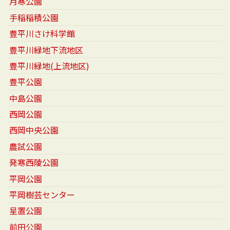
月寒公園
手稲稲積公園
豊平川さけ科学館
豊平川緑地下流地区
豊平川緑地(上流地区)
豊平公園
中島公園
西岡公園
西岡中央公園
農試公園
発寒西陵公園
平岡公園
平岡樹芸センター
星置公園
前田公園