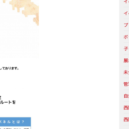
イ
イ
プ
ボ
子
展
未
管
自
西
西