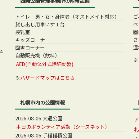
西岡公園管理事務所の附帯設備
トイレ 男・女・身障者（オストメイト対応）
ご
貸し出し用車いす１台
ペ
授乳室
園
さ
キッズコーナー
湿
図書コーナー
4
自動販売機（飲料）
※
AED(自動体外式除細動器)
※
ハザードマップはこちら
札幌市内の公園情報
2026-08-06 大通公園
本日のボランティア活動（シーズネット）
2026-08-06 手稲稲積公園