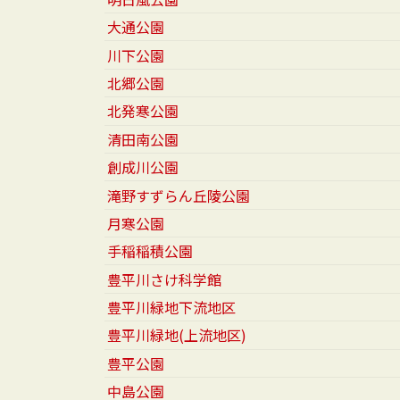
大通公園
川下公園
北郷公園
北発寒公園
清田南公園
創成川公園
滝野すずらん丘陵公園
月寒公園
手稲稲積公園
豊平川さけ科学館
豊平川緑地下流地区
豊平川緑地(上流地区)
豊平公園
中島公園