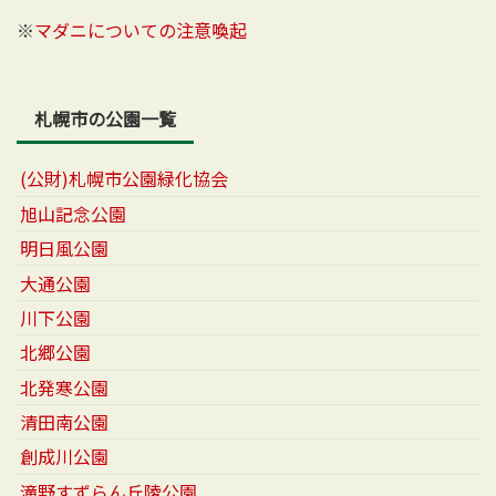
※
マダニについての注意喚起
札幌市の公園一覧
(公財)札幌市公園緑化協会
旭山記念公園
明日風公園
大通公園
川下公園
北郷公園
北発寒公園
清田南公園
創成川公園
滝野すずらん丘陵公園