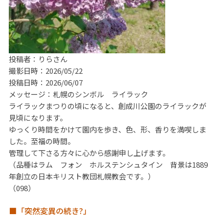
投稿者：りらさん
撮影日時：2026/05/22
投稿日時：2026/06/07
メッセージ：札幌のシンボル ライラック
ライラックまつりの頃になると、創成川公園のライラックが
見頃になります。
ゆっくり時間をかけて園内を歩き、色、形、香りを満喫しま
した。至福の時間。
管理して下さる方々に心から感謝申し上げます。
（品種はラム フォン ホルステンシュタイン 背景は1889
年創立の日本キリスト教団札幌教会です。）
（098）
■「突然変異の続き?」