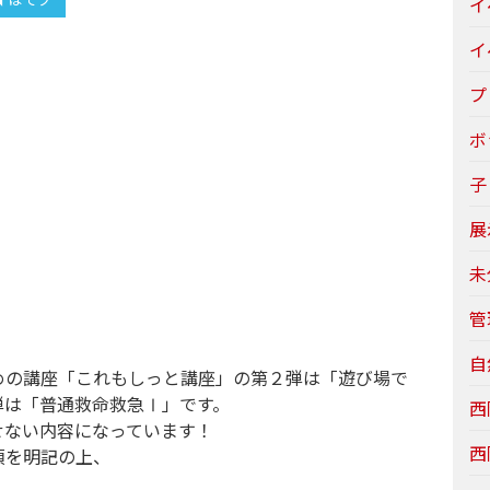
イ
イ
プ
ボ
子
展
未
管
自
めの講座「これもしっと講座」の第２弾は「遊び場で
弾は「普通救命救急Ⅰ」です。
西
せない内容になっています！
西
項を明記の上、