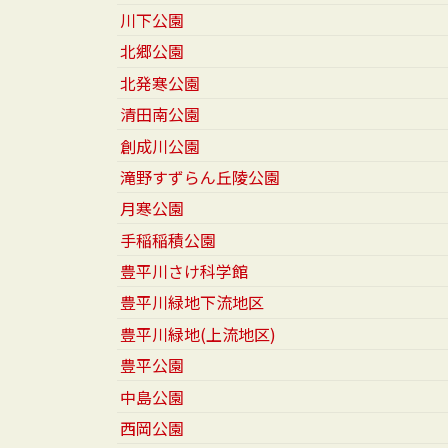
川下公園
北郷公園
北発寒公園
清田南公園
創成川公園
滝野すずらん丘陵公園
月寒公園
手稲稲積公園
豊平川さけ科学館
豊平川緑地下流地区
豊平川緑地(上流地区)
豊平公園
中島公園
西岡公園