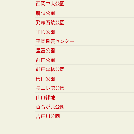
西岡中央公園
農試公園
発寒西陵公園
平岡公園
平岡樹芸センター
星置公園
前田公園
前田森林公園
円山公園
モエレ沼公園
山口緑地
百合が原公園
吉田川公園