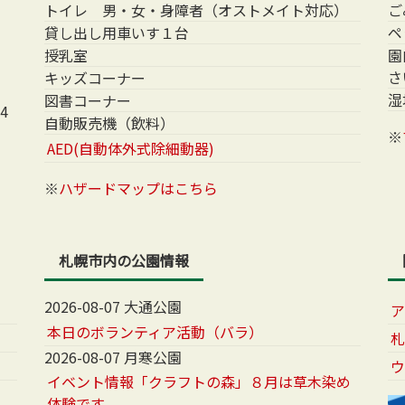
トイレ 男・女・身障者（オストメイト対応）
ご
貸し出し用車いす１台
ペ
授乳室
園
さ
キッズコーナー
湿
図書コーナー
4
自動販売機（飲料）
※
AED(自動体外式除細動器)
※
ハザードマップはこちら
札幌市内の公園情報
2026-08-07 大通公園
本日のボランティア活動（バラ）
2026-08-07 月寒公園
イベント情報「クラフトの森」８月は草木染め
体験です。