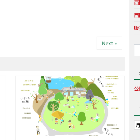
西
西
販
Next »
公