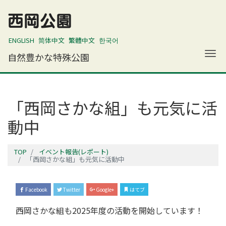
西岡公園
ENGLISH
简体中文
繁體中文
한국어
ナ
自然豊かな特殊公園
「西岡さかな組」も元気に活
動中
TOP
イベント報告(レポート)
「西岡さかな組」も元気に活動中
Facebook
Twitter
Google+
はてブ
西岡さかな組も2025年度の活動を開始しています！