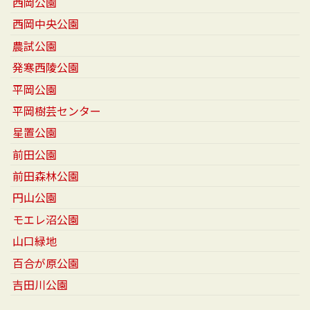
西岡公園
西岡中央公園
農試公園
発寒西陵公園
平岡公園
平岡樹芸センター
星置公園
前田公園
前田森林公園
円山公園
モエレ沼公園
山口緑地
百合が原公園
吉田川公園