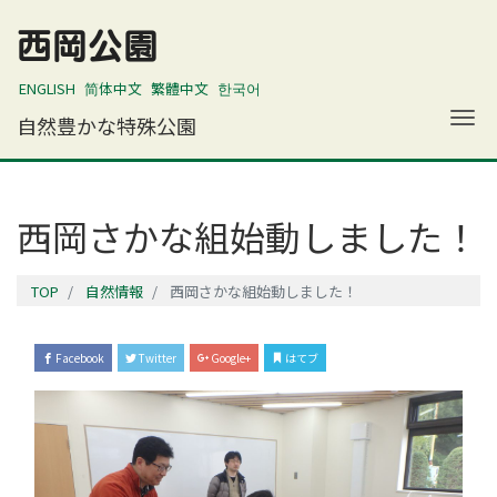
西岡公園
ENGLISH
简体中文
繁體中文
한국어
ナ
自然豊かな特殊公園
西岡さかな組始動しました！
TOP
自然情報
西岡さかな組始動しました！
Facebook
Twitter
Google+
はてブ