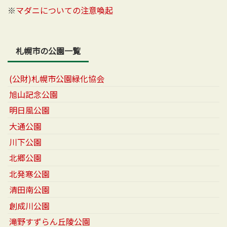
※
マダニについての注意喚起
札幌市の公園一覧
(公財)札幌市公園緑化協会
旭山記念公園
明日風公園
大通公園
川下公園
北郷公園
北発寒公園
清田南公園
創成川公園
滝野すずらん丘陵公園