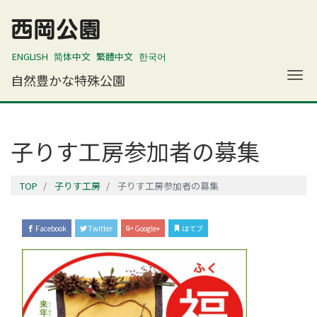
西岡公園
ENGLISH
简体中文
繁體中文
한국어
ナ
自然豊かな特殊公園
子りす工房参加者の募集
TOP
子りす工房
子りす工房参加者の募集
Facebook
Twitter
Google+
はてブ