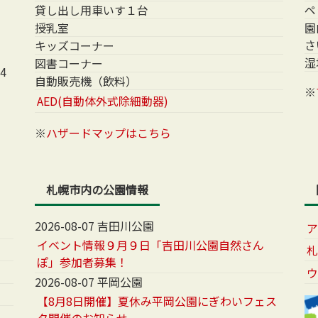
貸し出し用車いす１台
ペ
授乳室
園
さ
キッズコーナー
湿
図書コーナー
4
自動販売機（飲料）
※
AED(自動体外式除細動器)
※
ハザードマップはこちら
札幌市内の公園情報
2026-08-07 吉田川公園
イベント情報９月９日「吉田川公園自然さん
ぽ」参加者募集！
2026-08-07 平岡公園
【8月8日開催】夏休み平岡公園にぎわいフェス