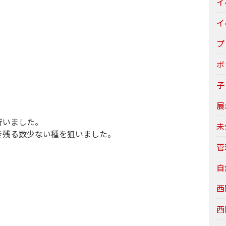
イ
イ
プ
ボ
子
展
行いました。
未
き残る数少ない種を狙いました。
管
自
西
西