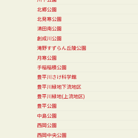
北郷公園
北発寒公園
清田南公園
創成川公園
滝野すずらん丘陵公園
月寒公園
手稲稲積公園
豊平川さけ科学館
豊平川緑地下流地区
豊平川緑地(上流地区)
豊平公園
中島公園
西岡公園
西岡中央公園