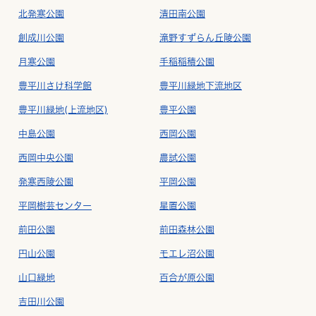
北発寒公園
清田南公園
創成川公園
滝野すずらん丘陵公園
月寒公園
手稲稲積公園
豊平川さけ科学館
豊平川緑地下流地区
豊平川緑地(上流地区)
豊平公園
中島公園
西岡公園
西岡中央公園
農試公園
発寒西陵公園
平岡公園
平岡樹芸センター
星置公園
前田公園
前田森林公園
円山公園
モエレ沼公園
山口緑地
百合が原公園
吉田川公園