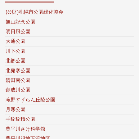
(公財)札幌市公園緑化協会
旭山記念公園
明日風公園
大通公園
川下公園
北郷公園
北発寒公園
清田南公園
創成川公園
滝野すずらん丘陵公園
月寒公園
手稲稲積公園
豊平川さけ科学館
豊平川緑地下流地区