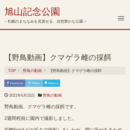
旭山記念公園
Me
– 札幌のまちなみを見渡せる、自然豊かな公園 –
【野鳥動画】クマゲラ雌の採餌
TOP
野鳥の動画
【野鳥動画】クマゲラ雌の採餌
Facebook
Twitter
Hatena
2021年6月15日
野鳥の動画
野鳥動画、クマゲラ雌の採餌です。
2週間程前に園内で撮影しました。
距離5mほどの近さで撮影しましたが、間に笹があるため