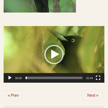
動
画
プ
レ
ー
ヤ
ー
00:00
01:44
« Prev
Next »