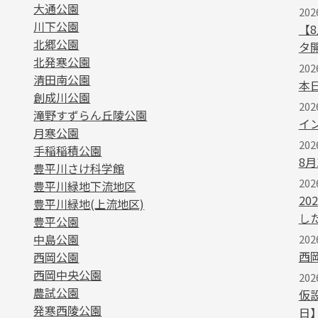
大通公園
202
川下公園
【
北郷公園
タ
北発寒公園
202
清田南公園
本
創成川公園
20
滝野すずらん丘陵公園
イ
月寒公園
202
手稲稲積公園
8
豊平川さけ科学館
202
豊平川緑地下流地区
2
豊平川緑地(上流地区)
し
豊平公園
中島公園
202
西
西岡公園
西岡中央公園
202
農試公園
仮
発寒西陵公園
日