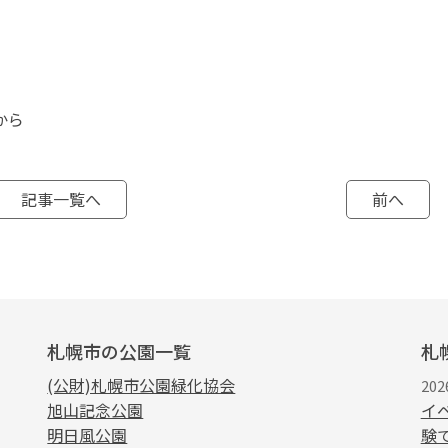
から
記事一覧へ
前へ
札幌市の公園一覧
札
(公財)札幌市公園緑化協会
202
旭山記念公園
イ
明日風公園
験