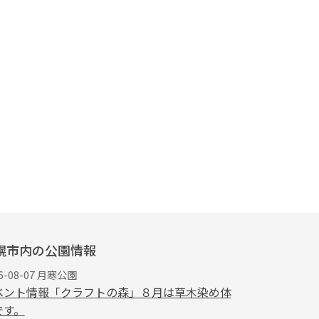
幌市内の公園情報
6-08-07 月寒公園
ベント情報「クラフトの森」８月は草木染め体
です。