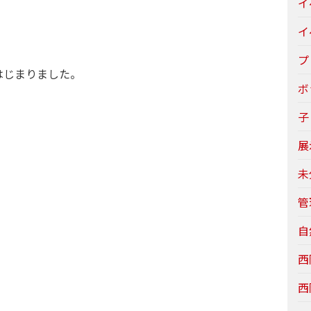
イ
イ
プ
はじまりました。
ボ
子
展
未
管
自
西
西