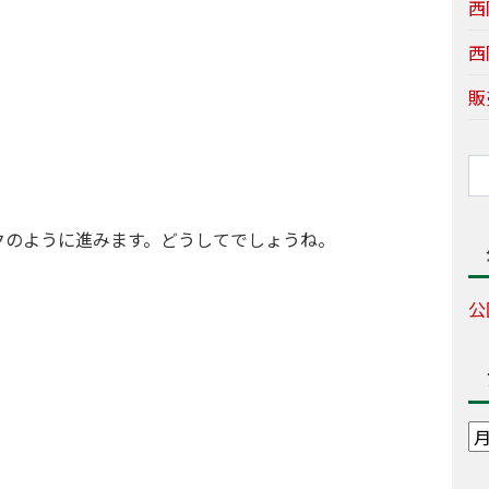
西
西
販
クのように進みます。どうしてでしょうね。
公