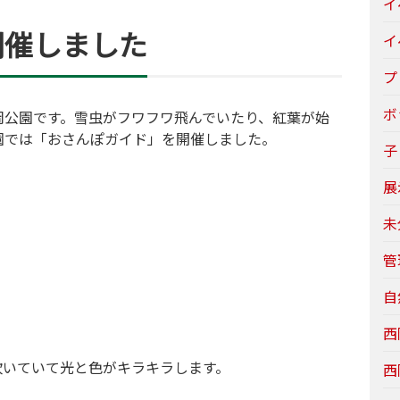
イ
開催しました
イ
プ
ボ
岡公園です。雪虫がフワフワ飛んでいたり、紅葉が始
園では「おさんぽガイド」を開催しました。
子
展
未
管
自
西
吹いていて光と色がキラキラします。
西