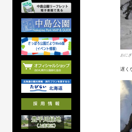
おにぎ
遅く