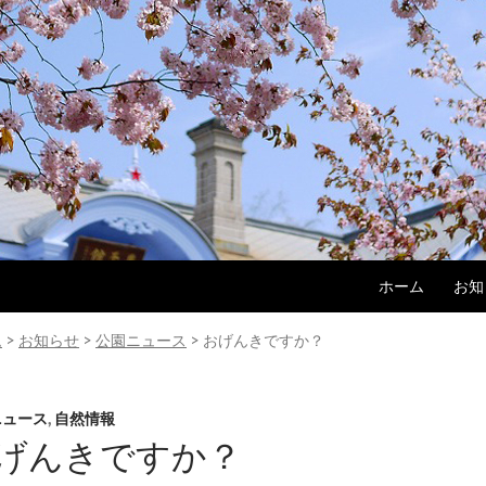
コンテンツへス
ホーム
お知
ム
>
お知らせ
>
公園ニュース
>
おげんきですか？
ニュース
,
自然情報
げんきですか？