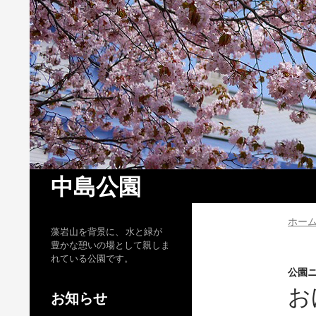
検
中島公園
索
ホー
藻岩山を背景に、 水と緑が
豊かな憩いの場として親しま
れている公園です。
公園
お
お知らせ