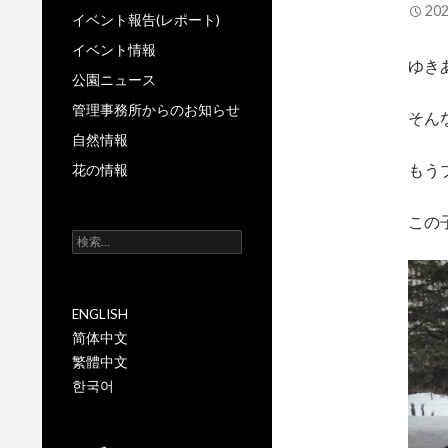
20
イベント報告(レポート)
イベント情報
ゆき
公園ニュース
管理事務所からのお知らせ
そん
自然情報
もう
花の情報
この
検
索:
ENGLISH
简体中文
繁體中文
한국어