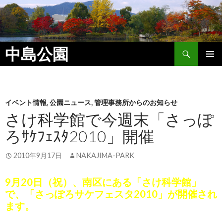
検
中島公園
索
コ
メイン
ン
メニュ
テ
ン
ー
ツ
イベント情報
,
公園ニュース
,
管理事務所からのお知らせ
へ
さけ科学館で今週末「さっぽ
ス
ろｻｹﾌｪｽﾀ2010」開催
キ
ッ
プ
2010年9月17日
NAKAJIMA-PARK
9月20日（祝）、南区にある「さけ科学館」
で、「さっぽろサケフェスタ2010」が開催され
ます。