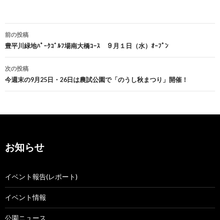
投
前の投稿
稿
豊平川緑地ﾊﾟｰｸｺﾞﾙﾌ場南大橋ｺｰｽ ９月１日（水）ｵｰﾌﾟﾝ
ナ
次の投稿
今週末の9月25日・26日は農試公園で「のうし秋まつり」開催！
ビ
ゲ
ー
シ
お知らせ
ョ
ン
イベント報告(レポート)
イベント情報
公園ニュース