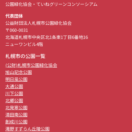
公園緑化協会・ていねグリーンコンソーシアム
代表団体
公益財団法人札幌市公園緑化協会
〒060-0031
北海道札幌市中央区北1条東1丁目6番地16
ニューワンビル4階
札幌市の公園一覧
(公財)札幌市公園緑化協会
旭山記念公園
明日風公園
大通公園
川下公園
北郷公園
北発寒公園
清田南公園
創成川公園
滝野すずらん丘陵公園