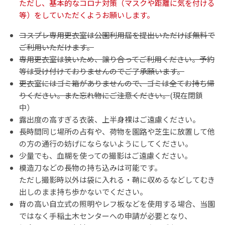
ただし、基本的なコロナ対策（マスクや距離に気を付ける
等）をしていただくようお願いします。
コスプレ専用更衣室は公園利用届を提出いただけば無料で
ご利用いただけます。
専用更衣室は狭いため、譲り合ってご利用ください。予約
等は受け付けておりませんのでご了承願います。
更衣室にはゴミ箱がありませんので、ゴミは全てお持ち帰
りください。また忘れ物にご注意ください。
(現在閉鎖
中）
露出度の高すぎる衣装、上半身裸はご遠慮ください。
長時間同じ場所の占有や、荷物を園路や芝生に放置して他
の方の通行の妨げにならないようにしてください。
少量でも、血糊を使っての撮影はご遠慮ください。
模造刀などの長物の持ち込みは可能です。
ただし撮影時以外は袋に入れる・鞘に収めるなどしてむき
出しのまま持ち歩かないでください。
背の高い自立式の照明やレフ板などを使用する場合、当園
ではなく手稲土木センターへの申請が必要となり、