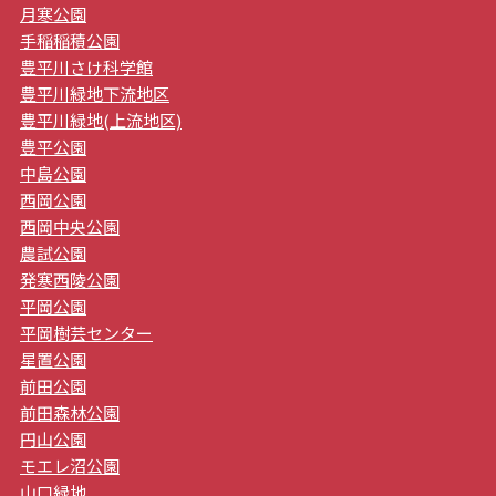
月寒公園
手稲稲積公園
豊平川さけ科学館
豊平川緑地下流地区
豊平川緑地(上流地区)
豊平公園
中島公園
西岡公園
西岡中央公園
農試公園
発寒西陵公園
平岡公園
平岡樹芸センター
星置公園
前田公園
前田森林公園
円山公園
モエレ沼公園
山口緑地