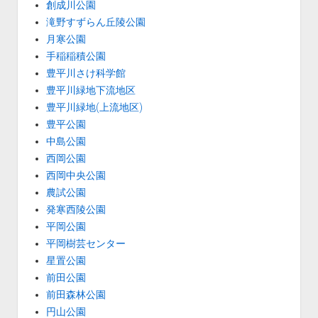
創成川公園
滝野すずらん丘陵公園
月寒公園
手稲稲積公園
豊平川さけ科学館
豊平川緑地下流地区
豊平川緑地(上流地区)
豊平公園
中島公園
西岡公園
西岡中央公園
農試公園
発寒西陵公園
平岡公園
平岡樹芸センター
星置公園
前田公園
前田森林公園
円山公園