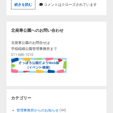
駐
続きを読む
コメントはクローズされています
車
場
改
サ
修
イ
北発寒公園へのお問い合わせ
工
ド
事
バ
北発寒公園のお問合せは
に
ー
手稲稲積公園管理事務所まで
伴
011-685-1010
う
臨
時
駐
車
場
の
カテゴリー
お
知
管理事務所からのお知らせ
(44)