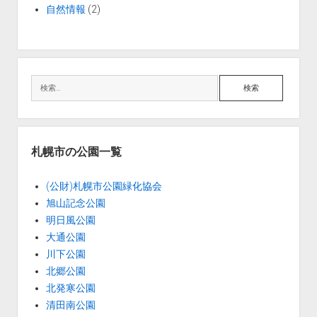
ら
自然情報
(2)
せ
検
索
札幌市の公園一覧
(公財)札幌市公園緑化協会
旭山記念公園
明日風公園
大通公園
川下公園
北郷公園
北発寒公園
清田南公園