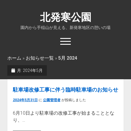
北発寒公園
園内から手稲山が見える、新発寒地区の憩いの場
open
menu
ホーム
»
お知らせ一覧
»
5月 2024
ホーム
月:
2024年5月
施設紹介
公園全体図
駐車場改修工事に伴う臨時駐車場のお知らせ
所在地・交通
2024年5月31日
に
公園管理者
が投稿しました
お問合せ
6月10日より駐車場の改修工事が始まることとな
り、…