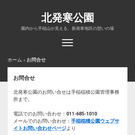
北発寒公園
園内から手稲山が見える、新発寒地区の憩いの場
open
menu
ホーム
»
お問合せ
ホーム
お問合せ
施設紹介
公園全体図
北発寒公園のお問い合せは手稲稲積公園管理事務
所在地・交通
所まで。
お問合せ
電話でのお問い合わせ：
011-685-1010
メールでのお問い合わせ：
手稲稲積公園ウェブサ
イトお問い合わせページ
より