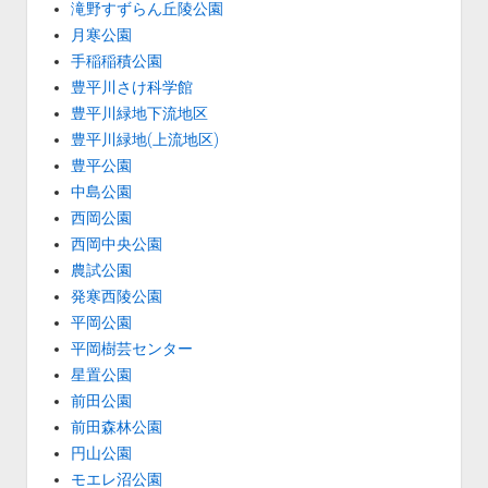
滝野すずらん丘陵公園
月寒公園
手稲稲積公園
豊平川さけ科学館
豊平川緑地下流地区
豊平川緑地(上流地区)
豊平公園
中島公園
西岡公園
西岡中央公園
農試公園
発寒西陵公園
平岡公園
平岡樹芸センター
星置公園
前田公園
前田森林公園
円山公園
モエレ沼公園