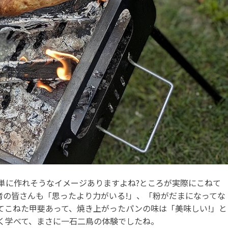
単に作れそうなイメージありますよね?ところが実際にこねて
者の皆さんも「思ったより力がいる!」、「粉がだまになってな
てこねた甲斐あって、焼き上がったパンの味は「美味しい!」と
く学べて、まさに一石二鳥の体験でしたね。