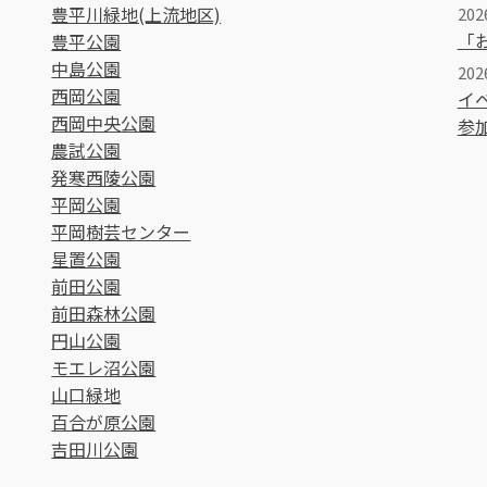
豊平川緑地(上流地区)
202
「
豊平公園
中島公園
20
西岡公園
イ
西岡中央公園
参
農試公園
発寒西陵公園
平岡公園
平岡樹芸センター
星置公園
前田公園
前田森林公園
円山公園
モエレ沼公園
山口緑地
百合が原公園
吉田川公園