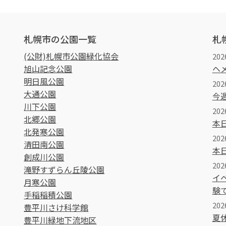
札幌市の公園一覧
札
(公財)札幌市公園緑化協会
20
旭山記念公園
ヘ
明日風公園
20
大通公園
今
川下公園
202
北郷公園
本
北発寒公園
202
清田南公園
本
創成川公園
202
滝野すずらん丘陵公園
イ
月寒公園
験
手稲稲積公園
202
豊平川さけ科学館
夏
豊平川緑地下流地区