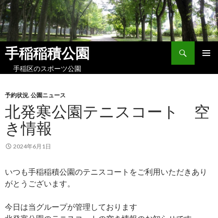
検
手稲稲積公園
索
コ
手稲区のスポーツ公園
メイン
ン
メニュ
テ
ー
ン
予約状況
,
公園ニュース
ツ
北発寒公園テニスコート 空
へ
ス
き情報
キ
ッ
2024年6月1日
プ
いつも手稲稲積公園のテニスコートをご利用いただきあり
がとうございます。
今日は当グループが管理しております