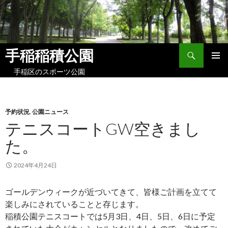
検
手稲稲積公園
索
コ
手稲区のスポーツ公園
メイン
ン
メニュ
テ
ー
ン
ツ
予約状況
,
公園ニュース
へ
テニスコートGW空きまし
ス
キ
た。
ッ
プ
2024年4月24日
ゴールデンウィークが近づいてきて、皆様ご計画を立てて
楽しみにされていることと存じます。
稲積公園テニスコートでは5月3日、4日、5日、6日に予定