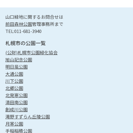
山口緑地に関するお問合せは
前田森林公園
管理事務所まで
TEL:011-681-3940
札幌市の公園一覧
(公財)札幌市公園緑化協会
旭山記念公園
明日風公園
大通公園
川下公園
北郷公園
北発寒公園
清田南公園
創成川公園
滝野すずらん丘陵公園
月寒公園
手稲稲積公園