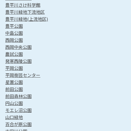
豊平川さけ科学館
豊平川緑地下流地区
豊平川緑地(上流地区)
豊平公園
中島公園
西岡公園
西岡中央公園
農試公園
発寒西陵公園
平岡公園
平岡樹芸センター
星置公園
前田公園
前田森林公園
円山公園
モエレ沼公園
山口緑地
百合が原公園