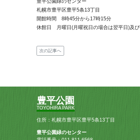
豊平公園緑のセンター
札幌市豊平区豊平5条13丁目
開館時間 8時45分から17時15分
休館日 月曜日(月曜祝日の場合は翌平日)及び
次の記事へ
豊平公園
TOYOHIRA PARK
住所：札幌市豊平区豊平5条13丁目
豊平公園緑のセンター
電話番号：011-811-6568