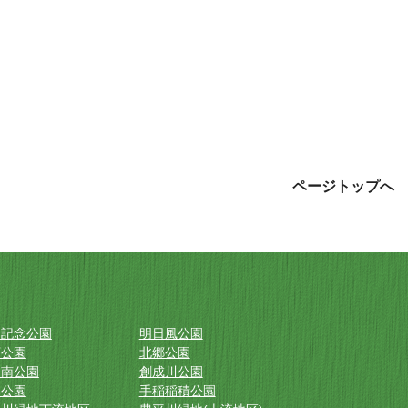
ページトップへ
山記念公園
明日風公園
下公園
北郷公園
田南公園
創成川公園
寒公園
手稲稲積公園