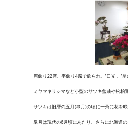
席飾り22席、平飾り4席で飾られ、’日光’、’星
ミヤマキリシマなど小型のサツキ盆栽や松柏類
サツキは旧暦の五月
(
皐月
)
の頃に一斉に花を咲
皐月は現代の
6
月頃にあたり、さらに北海道の