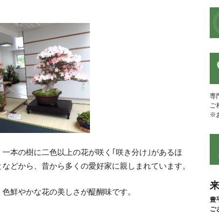
専
ご
※
一本の樹に二色以上の花が咲く｢咲き分け｣があるほ
となどから、昔から多くの愛好家に親しまれています。
く色鮮やかな花の美しさが醍醐味です。
豊
ご