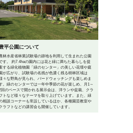
豊平公園について
農林水産省林業試験場の跡地を利用して生まれた公園
です。 約7.4haの園内には花と緑に満ちた暮らしを提
案する緑化植物園「緑のセンター」の美しい花壇や庭
園が広がり、試験場の名残が色濃く残る樹林区域は
様々な野鳥が見られ、バードウォッチングも楽しめま
す。緑のセンターでは一年中季節の花が楽しめ、月1～
2回のペースで開かれる展示会は、洋ランや盆栽、クラ
フトなど様々なテーマを取り上げています。また、緑
の相談コーナーも常設しているほか、各種園芸教室や
クラフトなどの講習会も開催しています。