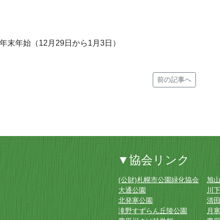
年末年始（12月29日から1月3日）
前の記事へ
▼協会リンク
(公財)札幌市公園緑化協会
旭
大通公園
川
北発寒公園
清
滝野すずらん丘陵公園
月