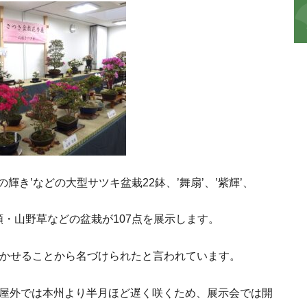
の輝き’などの大型サツキ盆栽22鉢、’舞扇’、’紫輝’、
・山野草などの盆栽が107点を展示します。
かせることから名づけられたと言われています。
屋外では本州より半月ほど遅く咲くため、展示会では開