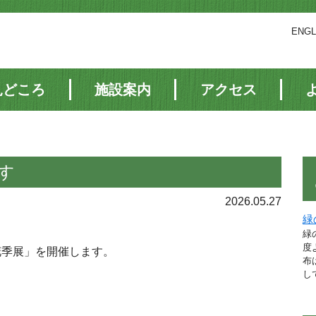
ENGL
見どころ
施設案内
アクセス
す
2026.05.27
緑
緑
度
花季展」を開催します。
布
し