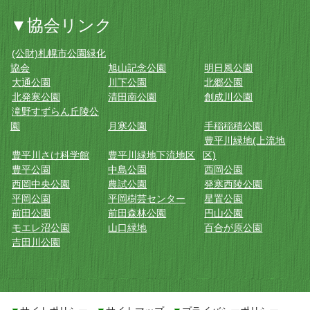
▼協会リンク
(公財)札幌市公園緑化
協会
旭山記念公園
明日風公園
大通公園
川下公園
北郷公園
北発寒公園
清田南公園
創成川公園
滝野すずらん丘陵公
園
月寒公園
手稲稲積公園
豊平川緑地(上流地
豊平川さけ科学館
豊平川緑地下流地区
区)
豊平公園
中島公園
西岡公園
西岡中央公園
農試公園
発寒西陵公園
平岡公園
平岡樹芸センター
星置公園
前田公園
前田森林公園
円山公園
モエレ沼公園
山口緑地
百合が原公園
吉田川公園