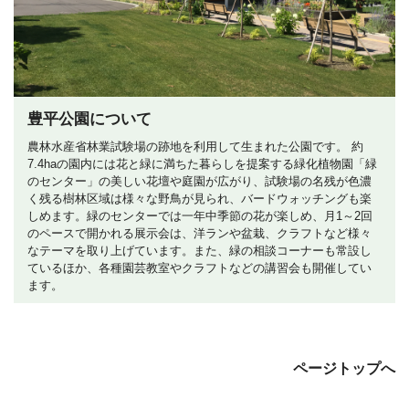
豊平公園について
農林水産省林業試験場の跡地を利用して生まれた公園です。 約
7.4haの園内には花と緑に満ちた暮らしを提案する緑化植物園「緑
のセンター」の美しい花壇や庭園が広がり、試験場の名残が色濃
く残る樹林区域は様々な野鳥が見られ、バードウォッチングも楽
しめます。緑のセンターでは一年中季節の花が楽しめ、月1～2回
のペースで開かれる展示会は、洋ランや盆栽、クラフトなど様々
なテーマを取り上げています。また、緑の相談コーナーも常設し
ているほか、各種園芸教室やクラフトなどの講習会も開催してい
ます。
ページトップへ