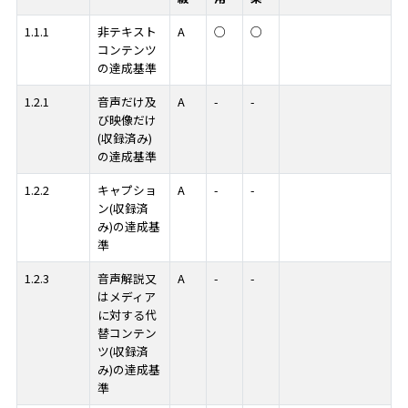
1.1.1
非テキスト
A
○
○
コンテンツ
の達成基準
1.2.1
音声だけ及
A
-
-
び映像だけ
(収録済み)
の達成基準
1.2.2
キャプショ
A
-
-
ン(収録済
み)の達成基
準
1.2.3
音声解説又
A
-
-
はメディア
に対する代
替コンテン
ツ(収録済
み)の達成基
準