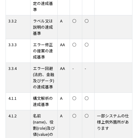
定の達成基
準
3.3.2
ラベル又は
A
○
○
説明の達成
基準
3.3.3
エラー修正
AA
○
○
の提案の達
成基準
3.3.4
エラー回避
AA
-
-
(法的、金融
及びデータ)
の達成基準
4.1.1
構文解析の
A
○
○
達成基準
4.1.2
名前
A
○
○
一部システムの仕
(name)、役
様上例外箇所があ
割(role)及び
ります
値(value)の