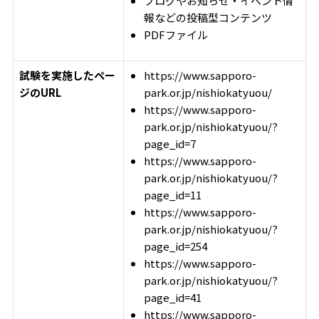
ブログやお知らせ・イベント情
報などの投稿型コンテンツ
PDFファイル
試験を実施したペー
https://www.sapporo-
ジのURL
park.or.jp/nishiokatyuou/
https://www.sapporo-
park.or.jp/nishiokatyuou/?
page_id=7
https://www.sapporo-
park.or.jp/nishiokatyuou/?
page_id=11
https://www.sapporo-
park.or.jp/nishiokatyuou/?
page_id=254
https://www.sapporo-
park.or.jp/nishiokatyuou/?
page_id=41
https://www.sapporo-