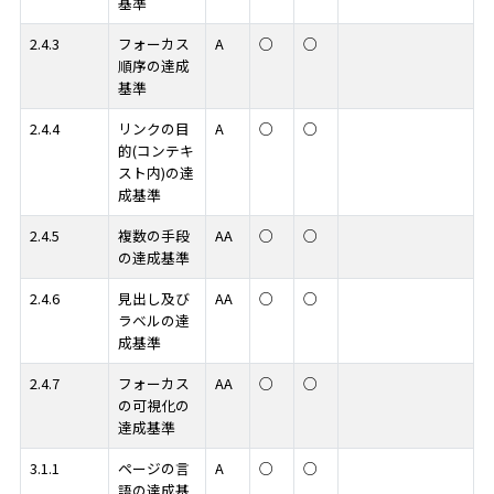
基準
2.4.3
フォーカス
A
○
○
順序の達成
基準
2.4.4
リンクの目
A
○
○
的(コンテキ
スト内)の達
成基準
2.4.5
複数の手段
AA
○
○
の達成基準
2.4.6
見出し及び
AA
○
○
ラベルの達
成基準
2.4.7
フォーカス
AA
○
○
の可視化の
達成基準
3.1.1
ページの言
A
○
○
語の達成基