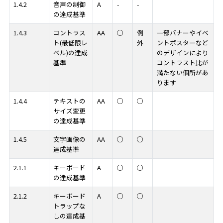
1.4.2
音声の制御
A
-
-
の達成基準
1.4.3
コントラス
AA
○
例
一部バナーやイベ
ト(最低限レ
外
ントポスターなど
ベル)の達成
のデザインにより
基準
コントラスト比が
満たない個所があ
ります
1.4.4
テキストの
AA
○
○
サイズ変更
の達成基準
1.4.5
文字画像の
AA
○
○
達成基準
2.1.1
キーボード
A
○
○
の達成基準
2.1.2
キーボード
A
○
○
トラップな
しの達成基