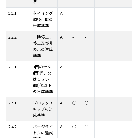
準
2.2.1
タイミング
A
-
-
調整可能の
達成基準
2.2.2
一時停止、
A
-
-
停止及び非
表示の達成
基準
2.3.1
3回のせん
A
-
-
(閃)光、又
はしきい
(閾)値以下
の達成基準
2.4.1
ブロックス
A
○
○
キップの達
成基準
2.4.2
ページタイ
A
○
○
トルの達成