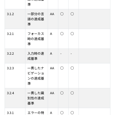
準
3.1.2
一部分の言
AA
○
○
語の達成基
準
3.2.1
フォーカス
A
○
○
時の達成基
準
3.2.2
入力時の達
A
-
-
成基準
3.2.3
一貫したナ
AA
○
○
ビゲーショ
ンの達成基
準
3.2.4
一貫した識
AA
○
○
別性の達成
基準
3.3.1
エラーの特
A
○
○