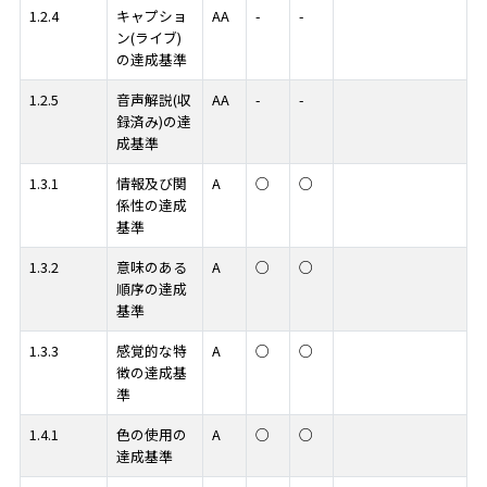
1.2.4
キャプショ
AA
-
-
ン(ライブ)
の達成基準
1.2.5
音声解説(収
AA
-
-
録済み)の達
成基準
1.3.1
情報及び関
A
○
○
係性の達成
基準
1.3.2
意味のある
A
○
○
順序の達成
基準
1.3.3
感覚的な特
A
○
○
徴の達成基
準
1.4.1
色の使用の
A
○
○
達成基準