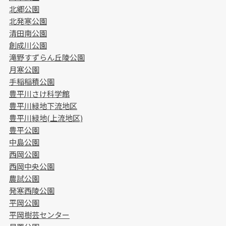
北郷公園
北発寒公園
清田南公園
創成川公園
滝野すずらん丘陵公園
月寒公園
手稲稲積公園
豊平川さけ科学館
豊平川緑地下流地区
豊平川緑地(上流地区)
豊平公園
中島公園
西岡公園
西岡中央公園
農試公園
発寒西陵公園
平岡公園
平岡樹芸センター