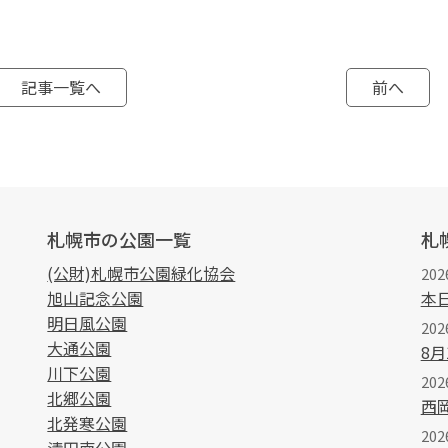
記事一覧へ
前へ
札幌市の公園一覧
札
(公財)札幌市公園緑化協会
202
旭山記念公園
本
明日風公園
202
大通公園
8
川下公園
202
北郷公園
西
北発寒公園
20