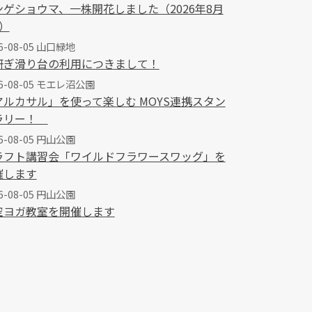
ンゲショウマ、一株開花しました（2026年8月
）
6-08-05 山口緑地
研ぎ滑り台の利用につきまして！
26-08-05 モエレ沼公園
アルカサル」を使って楽しむ MOYS連携スタン
ラリー！
6-08-05 円山公園
ラフト講習会「ワイルドフラワースワッグ」を
催します
6-08-05 円山公園
空ヨガ教室を開催します