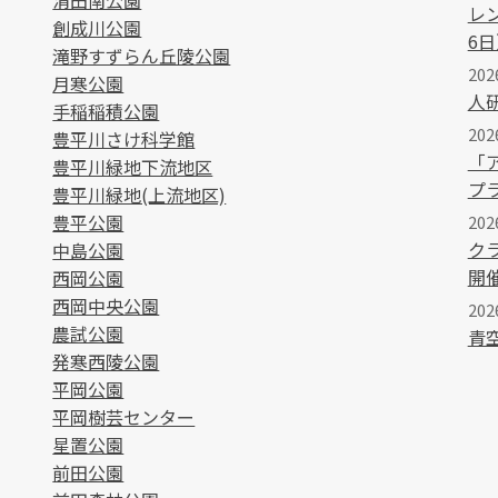
清田南公園
レ
創成川公園
6日
滝野すずらん丘陵公園
202
月寒公園
人
手稲稲積公園
20
豊平川さけ科学館
「
豊平川緑地下流地区
プ
豊平川緑地(上流地区)
豊平公園
202
ク
中島公園
開
西岡公園
西岡中央公園
202
農試公園
青
発寒西陵公園
平岡公園
平岡樹芸センター
星置公園
前田公園