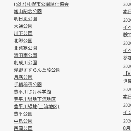
(公財)札幌市公園緑化協会
202
旭山記念公園
本
明日風公園
202
大通公園
イ
川下公園
験
北郷公園
20
北発寒公園
イ
清田南公園
参
創成川公園
202
滝野すずらん丘陵公園
【
月寒公園
タ
手稲稲積公園
202
豊平川さけ科学館
本
豊平川緑地下流地区
20
豊平川緑地(上流地区)
イ
豊平公園
中島公園
202
8
西岡公園