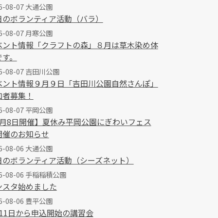
6-08-07 大通公園
日のボランティア活動（バラ）
6-08-07 月寒公園
ベント情報「クラフトの森」８月は草木染め体
です。
26-08-07 吉田川公園
ベント情報９月９日「吉田川公園自然さんぽ」
加者募集！
6-08-07 平岡公園
8月8日開催】夏休み平岡公園にぎわいフェス
開催のお知らせ
6-08-06 大通公園
日のボランティア活動（シーズネット）
26-08-06 手稲稲積公園
ンスタ始めました
6-08-06 豊平公園
月11日から申込開始の講習会