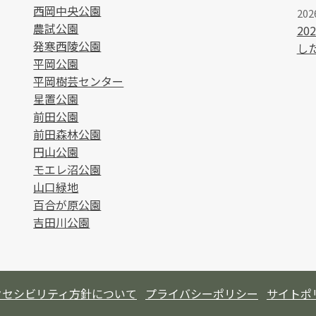
西岡中央公園
202
農試公園
2
発寒西陵公園
し
平岡公園
平岡樹芸センター
星置公園
前田公園
前田森林公園
円山公園
モエレ沼公園
山口緑地
百合が原公園
吉田川公園
クセシビリティ方針について
プライバシーポリシー
サイトポ