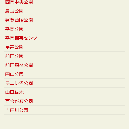
西岡中央公園
農試公園
発寒西陵公園
平岡公園
平岡樹芸センター
星置公園
前田公園
前田森林公園
円山公園
モエレ沼公園
山口緑地
百合が原公園
吉田川公園