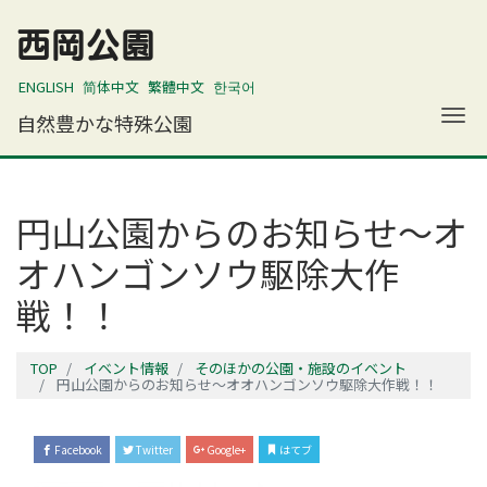
西岡公園
ENGLISH
简体中文
繁體中文
한국어
ナ
自然豊かな特殊公園
円山公園からのお知らせ～オ
オハンゴンソウ駆除大作
戦！！
TOP
イベント情報
そのほかの公園・施設のイベント
円山公園からのお知らせ～オオハンゴンソウ駆除大作戦！！
Facebook
Twitter
Google+
はてブ