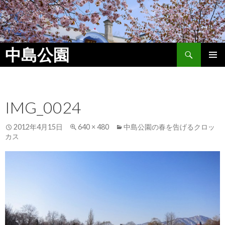
検
中島公園
索
コ
メイン
ン
メニュ
テ
ン
ー
IMG_0024
ツ
へ
ス
2012年4月15日
640 × 480
中島公園の春を告げるクロッ
キ
カス
ッ
プ