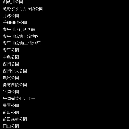
創成川公園
滝野すずらん丘陵公園
月寒公園
手稲稲積公園
豊平川さけ科学館
豊平川緑地下流地区
豊平川緑地(上流地区)
豊平公園
中島公園
西岡公園
西岡中央公園
農試公園
発寒西陵公園
平岡公園
平岡樹芸センター
星置公園
前田公園
前田森林公園
円山公園