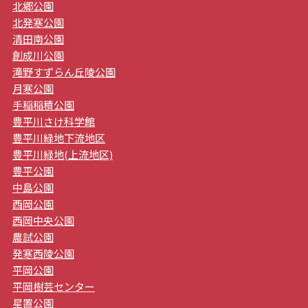
北郷公園
北発寒公園
清田南公園
創成川公園
滝野すずらん丘陵公園
月寒公園
手稲稲積公園
豊平川さけ科学館
豊平川緑地下流地区
豊平川緑地(上流地区)
豊平公園
中島公園
西岡公園
西岡中央公園
農試公園
発寒西陵公園
平岡公園
平岡樹芸センター
星置公園