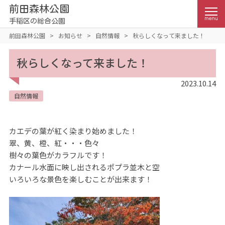
前田森林公園
手稲区の総合公園
前田森林公園
>
お知らせ
>
自然情報
>
秋らしくなって来ました！
秋らしくなって来ました！
2023.10.14
自然情報
カエデの葉が紅く染まり始めました！
翠、黄、橙、紅・・・色々
樹々の葉色がカラフルです！
カナール水面に映し出されるポプラ並木と空
いろいろな景色を楽しむことが出来ます！