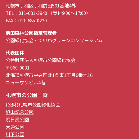
札幌市手稲区手稲前田591番地4外
TEL：011-681-3940 （受付9:00～17:00）
FAX：011-685-0220
前田森林公園指定管理者
公園緑化協会・ていねグリーンコンソーシアム
代表団体
公益財団法人札幌市公園緑化協会
〒060-0031
北海道札幌市中央区北1条東1丁目6番地16
ニューワンビル4階
札幌市の公園一覧
(公財)札幌市公園緑化協会
旭山記念公園
明日風公園
大通公園
川下公園