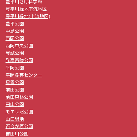
豊平川さけ科学館
豊平川緑地下流地区
豊平川緑地(上流地区)
豊平公園
中島公園
西岡公園
西岡中央公園
農試公園
発寒西陵公園
平岡公園
平岡樹芸センター
星置公園
前田公園
前田森林公園
円山公園
モエレ沼公園
山口緑地
百合が原公園
吉田川公園