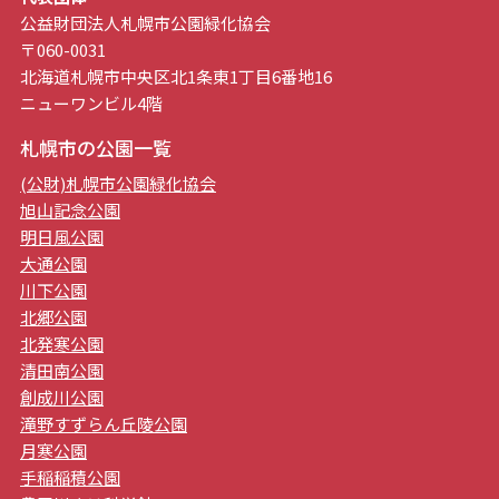
公益財団法人札幌市公園緑化協会
〒060-0031
北海道札幌市中央区北1条東1丁目6番地16
ニューワンビル4階
札幌市の公園一覧
(公財)札幌市公園緑化協会
旭山記念公園
明日風公園
大通公園
川下公園
北郷公園
北発寒公園
清田南公園
創成川公園
滝野すずらん丘陵公園
月寒公園
手稲稲積公園