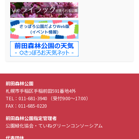
前田森林公園
札幌市手稲区手稲前田591番地4外
TEL：011-681-3940 （受付9:00～17:00）
FAX：011-685-0220
前田森林公園指定管理者
公園緑化協会・ていねグリーンコンソーシアム
代表団体