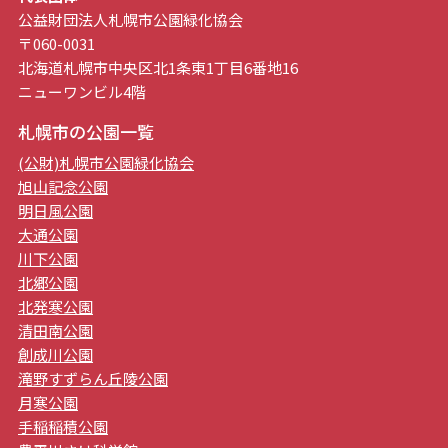
公益財団法人札幌市公園緑化協会
〒060-0031
北海道札幌市中央区北1条東1丁目6番地16
ニューワンビル4階
札幌市の公園一覧
(公財)札幌市公園緑化協会
旭山記念公園
明日風公園
大通公園
川下公園
北郷公園
北発寒公園
清田南公園
創成川公園
滝野すずらん丘陵公園
月寒公園
手稲稲積公園