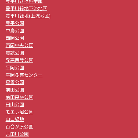
豊平川さけ科学館
豊平川緑地下流地区
豊平川緑地(上流地区)
豊平公園
中島公園
西岡公園
西岡中央公園
農試公園
発寒西陵公園
平岡公園
平岡樹芸センター
星置公園
前田公園
前田森林公園
円山公園
モエレ沼公園
山口緑地
百合が原公園
吉田川公園