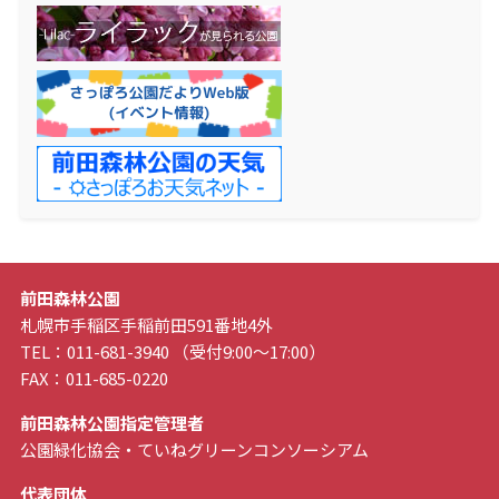
前田森林公園
札幌市手稲区手稲前田591番地4外
TEL：011-681-3940 （受付9:00～17:00）
FAX：011-685-0220
前田森林公園指定管理者
公園緑化協会・ていねグリーンコンソーシアム
代表団体