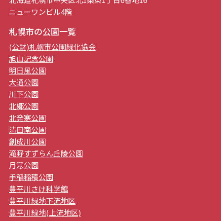
ニューワンビル4階
札幌市の公園一覧
(公財)札幌市公園緑化協会
旭山記念公園
明日風公園
大通公園
川下公園
北郷公園
北発寒公園
清田南公園
創成川公園
滝野すずらん丘陵公園
月寒公園
手稲稲積公園
豊平川さけ科学館
豊平川緑地下流地区
豊平川緑地(上流地区)