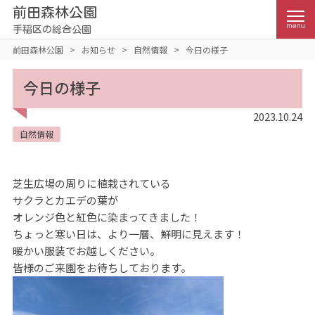
前田森林公園
手稲区の総合公園
前田森林公園
>
お知らせ
>
自然情報
>
今日の様子
今日の様子
2023.10.24
自然情報
芝生広場の周りに植栽されている
サクラとカエデの葉が
オレンジ色と紅色に染まってきました！
ちょっと寒い日は、より一層、鮮明に見えます！
暖かい服装でお越しください。
皆様のご来園をお待ちしております。