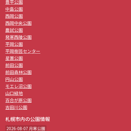
豊平公園
中島公園
西岡公園
西岡中央公園
農試公園
発寒西陵公園
平岡公園
平岡樹芸センター
星置公園
前田公園
前田森林公園
円山公園
モエレ沼公園
山口緑地
百合が原公園
吉田川公園
札幌市内の公園情報
2026-08-07 月寒公園